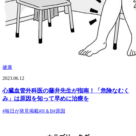
健康
2023.06.12
心臓血管外科医の藤井先生が指南！「危険なむく
み」は原因を知って早めに治療を
#
毎日が発見掲載
#
H＆B
#
原因