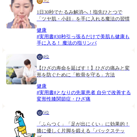
3位
1日30秒でたるみ解消へ！指先ひとつで
「ツヤ肌・小顔」を手に入れる魔法の習慣
健康
#
実用書
#
30秒引っ張るだけで美肌も健康も
手に入る！ 魔法の指リンパ
4位
【ひざの寿命を延ばす！】ひざの痛みと変
形を防ぐために「軟骨を守る」方法
健康
#
実用書
#
となりの先輩患者 自分で改善する
変形性膝関節症・ひざ痛
5位
「ふらつく」「足が出にくい」に効果的！
膝に優しく片脚を鍛える「バックステッ