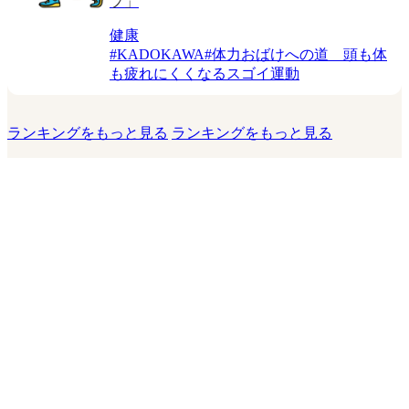
プ」
健康
#
KADOKAWA
#
体力おばけへの道 頭も体
も疲れにくくなるスゴイ運動
ランキングをもっと見る
ランキングをもっと見る
このサイトについて
運営会社
お問い合わせ
利用規約
プライバシーポリシー
利用者情報の外部送信について
運営者からのお知らせ
© 2026 KADOKAWA LifeDesign Inc.