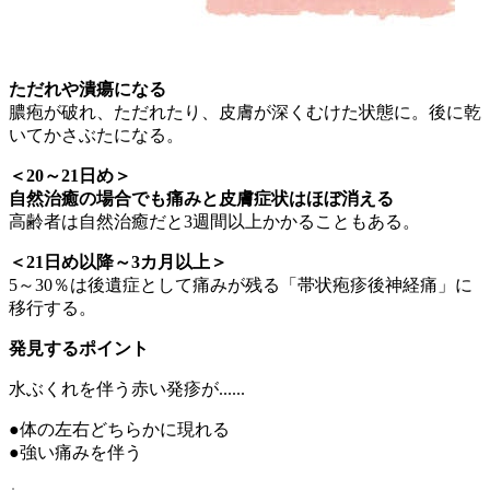
ただれや潰瘍になる
膿疱が破れ、ただれたり、皮膚が深くむけた状態に。後に乾
いてかさぶたになる。
＜20～21日め＞
自然治癒の場合でも痛みと皮膚症状はほぼ消える
高齢者は自然治癒だと3週間以上かかることもある。
＜21日め以降～3カ月以上＞
5～30％は後遺症として痛みが残る「帯状疱疹後神経痛」に
移行する。
発見するポイント
水ぶくれを伴う赤い発疹が......
●体の左右どちらかに現れる
●強い痛みを伴う