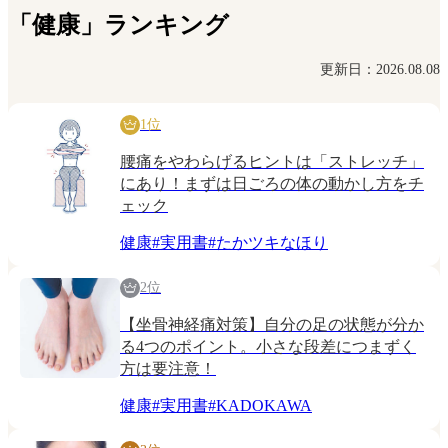
「健康」ランキング
更新日：2026.08.08
1位
腰痛をやわらげるヒントは「ストレッチ」
にあり！まずは日ごろの体の動かし方をチ
ェック
健康
#
実用書
#
たかツキなほり
2位
【坐骨神経痛対策】自分の足の状態が分か
る4つのポイント。小さな段差につまずく
方は要注意！
健康
#
実用書
#
KADOKAWA