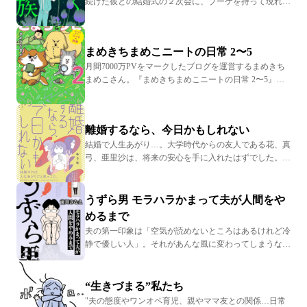
続けた彼との結婚式の２次会に、ブーケを持って現れた
との離婚＆リベンジを決意した妻の物語。逞しく、頼も
夫の浮気相手。結婚後も不倫を続ける夫、女がいる義
しい娘たちと、彼女らに勇気づけられ戦闘開始する妻か
父、愛人を連れ歩く義兄。『腐りゆく家族』
ら目が離せません。
（KADOKAWA）は、著者の身近であった出来事をベー
まめきちまめこニートの日常 2〜5
スに描いた衝撃のセミフィクション。「この家、全員腐
ってんで」夫の実家に同居した初日、中2の甥っ子が言
月間7000万PVをマークしたブログを運営するまめきち
い放った言葉。普通ではない感覚がまかり通っている、
まめこさん。『まめきちまめこニートの日常 2〜5』
腐った義実家……。いつか夫は自分の元に帰ってくると
（KADOKAWA）は、その中から選りすぐりのエピソー
信じている妻の想いは報われるのでしょうか。
ドを収録しています。まめこさんの「唯一の親友」であ
る愛犬・こまち、塩対応だけど気まぐれで甘える愛猫・
離婚するなら、今日かもしれない
タビ。そこに路上で出会ったシンバ、子猫のメロも加わ
って、ますます賑やかになった日常をお楽しみくださ
結婚で人生あがり…。大学時代からの友人である花、真
い。
弓、亜里沙は、将来の安心を手に入れたはずでした。と
ころが現実は違いました。モラハラ気質で「ごめん」も
言えない夫に絶望する花。学生時代から長い付き合いを
経て結婚したのに、不倫へと足を踏み入れる真弓。仕事
うずら男 モラハラかまって夫が人間をや
と家庭の両立に疲れて「独身の方が気楽だった」と嘆く
めるまで
亜里沙。29歳、既婚、子なしの彼女たちがたどり着いた
夫の第一印象は「空気が読めないところはあるけれど冷
決断とは？ 現代の婚活・結婚・離婚のリアルを描いた
静で優しい人」。それがあんな風に変わってしまうなん
セミフィクション『離婚するなら、今日かもしれない』
て…。妻を独占するためモラハラを繰り返し、我が子や
（KADOKAWA）よりエピソードを厳選してお届けしま
ペットとも張り合う夫との異常な生活を描く『うずら男
す。
モラハラかまって夫が人間をやめるまで』
“生きづまる”私たち
（KADOKAWA）。どんどん常軌を逸していく夫とそれ
"夫の態度やワンオペ育児、親やママ友との関係…日常