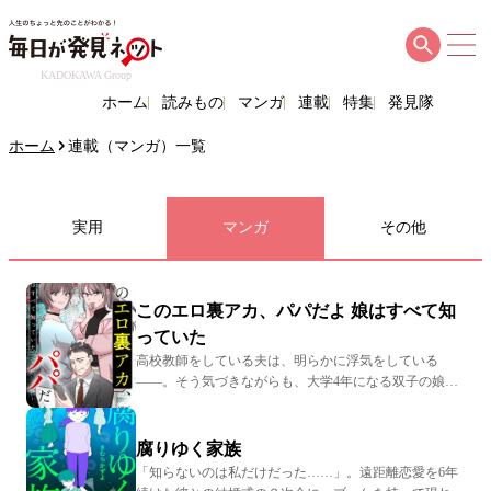
KADOKAWA Group
ホーム
読みもの
マンガ
連載
特集
発見隊
ホーム
連載（マンガ）一覧
連載一覧（マンガ）
実用
マンガ
その他
このエロ裏アカ、パパだよ 娘はすべて知
っていた
高校教師をしている夫は、明らかに浮気をしている
――。そう気づきながらも、大学4年になる双子の娘た
ちの学費が気がかりで離婚できずにいる専業主婦の主人
公。ある日、ゲス夫の不倫の証拠を探していると、娘た
ちから「お父さんの不倫の証拠、持ってるよ」と衝撃の
腐りゆく家族
告白が！ 『このエロ裏アカ、パパだよ 娘はすべて知
「知らないのは私だけだった……」。遠距離恋愛を6年
っていた』（KADOKAWA）は、娘たちの衝撃発言で夫