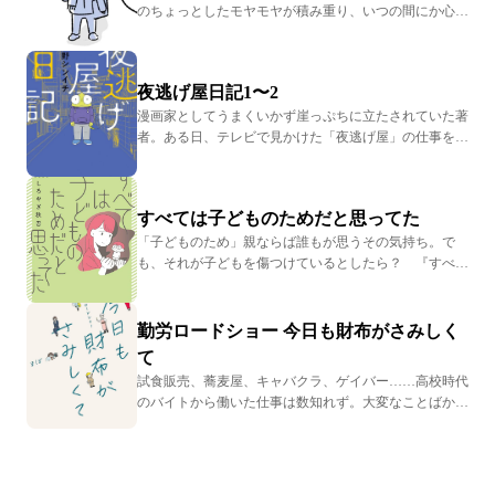
を受け入れる妻。歪んだ夫婦関係に背筋がゾクリとしま
のちょっとしたモヤモヤが積み重り、いつの間にか心の
す。
余裕をなくしていませんか？ そんな身動きが取れず
に“生きづまる”女性の前に、謎の女性マダムスズコが現
れて、心に寄り添うひと言を届けます。 自分らしく生
夜逃げ屋日記1〜2
きるためのヒントが見つかる女性のための応援マンガ！
レタスクラブ×しゅふJOBのコラボから誕生した『“生き
漫画家としてうまくいかず崖っぷちに立たされていた著
づまる”私たち』よりエピソードを厳選してお届けしま
者。ある日、テレビで見かけた「夜逃げ屋」の仕事を描
す。"
きたいと女社長に取材を申し込み…。『夜逃げ屋日記』
（KADOKAWA）は、夜逃げ屋の視点から、夜逃げをす
る人達が抱えている苦しみや葛藤を描くコミックエッセ
すべては子どものためだと思ってた
イ。どこにでもいる普通の人々が、さまざまな事情から
逃れるためにSOSを発する切実な現場を描きます。シリ
「子どものため」親ならば誰もが思うその気持ち。で
ーズ1～2巻から厳選してエピソードをお届けします。
も、それが子どもを傷つけているとしたら？ 『すべて
は子どものためだと思ってた』（KADOKAWA）は、毒
親問題に切り込む挑戦的セミフィクション。「特別じゃ
なくても普通の幸せをつかんでほしい」と思っていた母
勤労ロードショー 今日も財布がさみしく
は「公立中学が荒れている」と聞き、中学受験を思い立
て
ちます。しかし、それは次第にエスカレートして息子を
試食販売、蕎麦屋、キャバクラ、ゲイバー……高校時代
追い詰めていき…。過保護、過干渉、毒親の境界線は一
のバイトから働いた仕事は数知れず。大変なことばかり
体どこにあるのでしょうか。
だったけれど、「意味のないことなんて一つもない」と
語るコミックエッセイストのまぼさん。そんな彼女の偏
職経歴を描いた青春コミックエッセイが『勤労ロードシ
ョー 今日も財布がさみしくて』（KADOKAWA）で