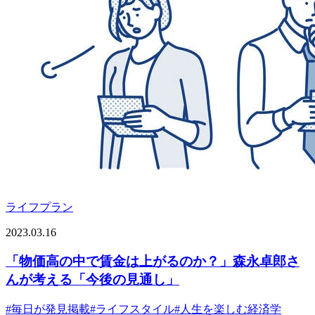
ライフプラン
2023.03.16
「物価高の中で賃金は上がるのか？」森永卓郎さ
んが考える「今後の見通し」
#
毎日が発見掲載
#
ライフスタイル
#
人生を楽しむ経済学