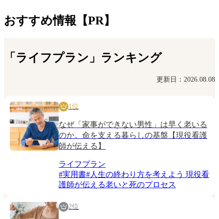
おすすめ情報【PR】
「ライフプラン」ランキング
更新日：2026.08.08
1位
なぜ「家事ができない男性」は早く老いる
のか。命を支える暮らしの基盤【現役看護
師が伝える】
ライフプラン
#
実用書
#
人生の終わり方を考えよう 現役看
護師が伝える老いと死のプロセス
2位