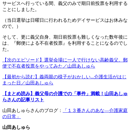
サービスへ行っている間、義父のみで期日前投票を利用する
ことにしました。
（当日選挙は日曜日に行われるためデイサービスはお休みな
ので。）
そして、更に義父自身、期日前投票も難しくなった数年後に
は、『郵便による不在者投票』を利用することになるのでし
た。
【次のエピソード】選挙会場に一人で行けない高齢義父。郵
便で不在者投票をやってみた／山田あしゅら
【最初から読む】義両親の様子がおかしい...介護生活がはじ
まった日／山田あしゅら
【まとめ読み】義父母の介護での「事件」満載！山田あしゅ
らさんの記事リスト
山田あしゅらさんのブログ：
「１３番さんのあな―介護家庭
の日常」
山田あしゅら