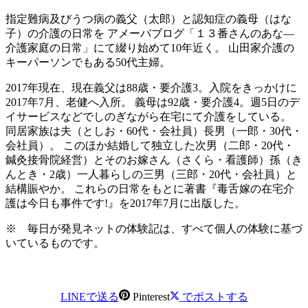
指定難病及びうつ病の義父（太郎）と認知症の義母（はな
子）の介護の日常を アメーバブログ「１３番さんのあな―
介護家庭の日常」にて綴り始めて10年近く。 山田家介護の
キーパーソンでもある50代主婦。
2017年現在、
現在義父は88歳・要介護3。入院をきっかけに
2017年7月、老健へ入所。 義母は92歳・要介護4。週5日のデ
イサービスなどでしのぎながら在宅にて介護をしている。
同居家族は夫（としお・60代・会社員）長男（一郎・30代・
会社員）。 このほか結婚して独立した次男（二郎・20代・
鍼灸接骨院経営）とそのお嫁さん（さくら・看護師）孫（き
んとき・2歳）一人暮らしの三男（三郎・20代・会社員）と
結構賑やか。 これらの日常をもとに著書『毒舌嫁の在宅介
護は今日も事件です!』を2017年7月に出版した。
※ 毎日が発見ネットの体験記は、すべて個人の体験に基づ
いているものです。
LINEで送る
Pinterest
でポストする