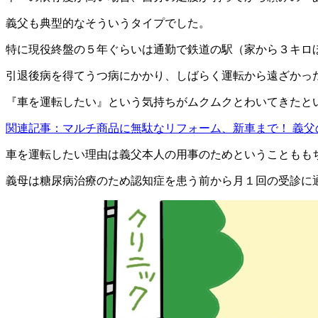
義父も典型的なそういうタイプでした。
特に現役終盤の５年ぐらいは通勤で鉄道の駅（家から３キロ
引退後病を得てうつ病にかかり、しばらく運転から遠ざかっ
『車を運転したい』という気持ちがムクムクとわいてきたと
関連記事：マルチ商品に無駄なリフォーム、新車まで！ 義
車を運転したい理由は義父本人の用事のためということもも
義母は糖尿病治療のため認知症を患う前から月１回の受診に