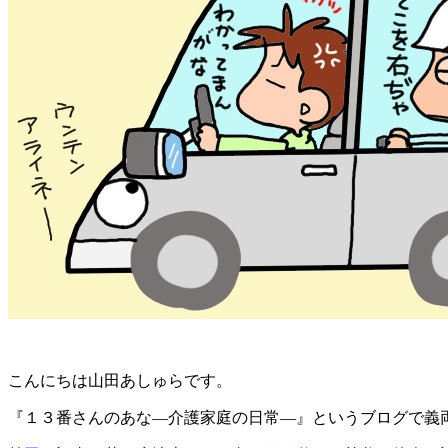
こんにちは山田あしゅらです。
『１３番さんのあな―介護家庭の日常―』というブログで義