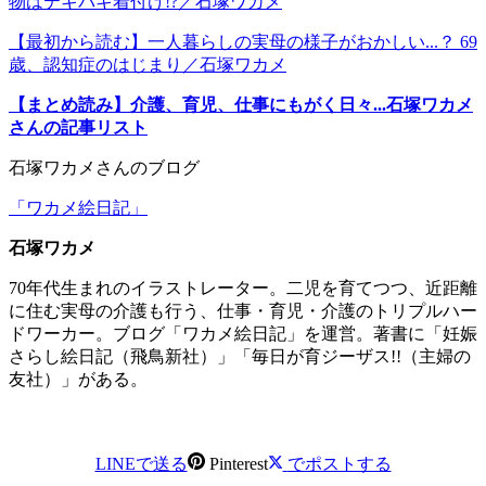
物はテキパキ着付け!?／石塚ワカメ
【最初から読む】一人暮らしの実母の様子がおかしい...？ 69
歳、認知症のはじまり／石塚ワカメ
【まとめ読み】介護、育児、仕事にもがく日々...石塚ワカメ
さんの記事リスト
石塚ワカメさんのブログ
「ワカメ絵日記」
石塚ワカメ
70年代生まれのイラストレーター。二児を育てつつ、近距離
に住む実母の介護も行う、仕事・育児・介護のトリプルハー
ドワーカー。ブログ「ワカメ絵日記」を運営。著書に「妊娠
さらし絵日記（飛鳥新社）」「毎日が育ジーザス!!（主婦の
友社）」がある。
LINEで送る
Pinterest
でポストする