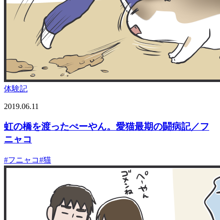
体験記
2019.06.11
虹の橋を渡ったぺーやん。愛猫最期の闘病記／フ
ニャコ
#
フニャコ
#
猫