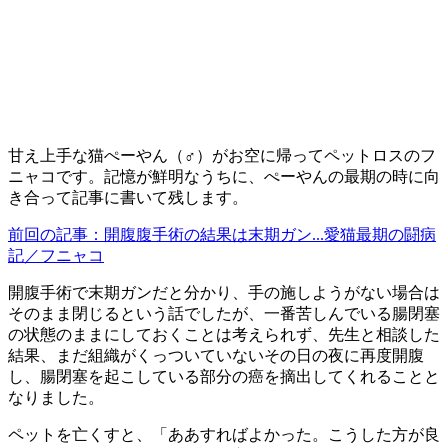
甘え上手な猫ぺーやん（♂）がお空に帰ってペットロスのフ
ニャコです。記憶が鮮明なうちに、ぺーやんの最期の時に向
き合って記事に書いて残します。
前回の記事：開腹腹手術の結果は末期ガン...愛猫最期の闘病
記／フニャコ
開腹手術で末期ガンだと分かり、手の施しようがない場合は
そのまま閉じるという話でしたが、一番苦しんでいる腸閉塞
の状態のままにしておくことは考えられず、先生と相談した
結果、まだ組織がくっついていないその日の夜に再度開腹
し、腸閉塞を起こしている部分の癌を摘出してくれることと
なりました。
ペットを亡くすと、「ああすればよかった。こうした方が良