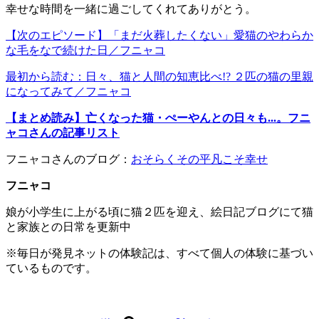
幸せな時間を一緒に過ごしてくれてありがとう。
【次のエピソード】「まだ火葬したくない」愛猫のやわらか
な毛をなで続けた日／フニャコ
最初から読む：日々、猫と人間の知恵比べ!? ２匹の猫の里親
になってみて／フニャコ
【まとめ読み】亡くなった猫・ぺーやんとの日々も...。フニ
ャコさんの記事リスト
フニャコさんのブログ：
おそらくその平凡こそ幸せ
フニャコ
娘が小学生に上がる頃に猫２匹を迎え、絵日記ブログにて猫
と家族との日常を更新中
※毎日が発見ネットの体験記は、すべて個人の体験に基づい
ているものです。