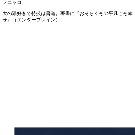
フニャコ
大の猫好きで特技は書道。著書に『おそらくその平凡こそ幸
せ』（エンターブレイン）