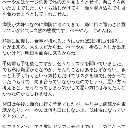
ぺーやんはケージの奥で私の方を見ようとせず、向こうを向
いたままでした。いくら話しかけても、顔を覗き込んでも目
を合わせようとしてくれません。
病院が大嫌いなのに病院に連れてきて、痛い目に遭わされ置
いていかれて...当然の態度です。ぺーやん、ごめんね。
順調に回復し、食事が摂れるようになれば2日後には帰るこ
とが出来る。大丈夫だからね、ぺーやん。祈ることしか出来
ないけど、明日も面会に来るからね。
手術前も手術後もですが、色々なリスクを聞いていました。
でも私は願望からなのか、そんなことはあるはずがない、き
っと上手く行くという気持ちだけでリスクを頭では分かって
いたつもりで、向き合っていなかったのでしょう。悪い方へ
考えると、そうなってしまう気がして悪い方には考えたくな
かったのかもしれません。
翌日は午後に面会に行く予定でしたが、午前中に病院から電
話があり、ぺーやんは何も口にしない上、低体温になってい
るとのこと。
何で？？どうして？末期ガンでも寿命までは、元気になって