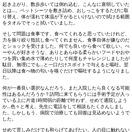
起き上がり、数歩歩いては倒れ込む。こんなに衰弱していた
とは...。ペットシーツを敷き詰め、おしっこをするたびに取
り替え、体が濡れて体温が下がるといけないので拭ける範囲
をタオルでそっと拭いていました。
そして問題は食事です。食べてくれると思っていたけれど、
力を振り絞り抵抗し食べてくれません。食事自体が嫌なのだ
とショックを受けました。何でも良いから食べて欲しい。ぺ
ーやんが好きそうな、ありとあらゆる柔らかいフードやおや
つを買い集め水で薄めたりして何度もチャレンジしましたが
駄目。無理にでも...と一口だけスポイトで与えると嘔吐。翌
日以降は食べ物の匂いを嗅ぐだけで嘔吐するようになりまし
た。
何が一番良い選択なんだろう。また入院したら良くなる可能
性はあるんだろうか？訪問に来てもらうには手術予定が入っ
ている上に片道1時間弱の距離で叶わず、せめて通院しよう
か...色々と考え、先生に電話をして相談もたくさんしまし
た。しかしもう、病院で治療しても回復は見込めないようで
した。
せめて苦しみだけでも和らげてあげたい。人の目に触れない