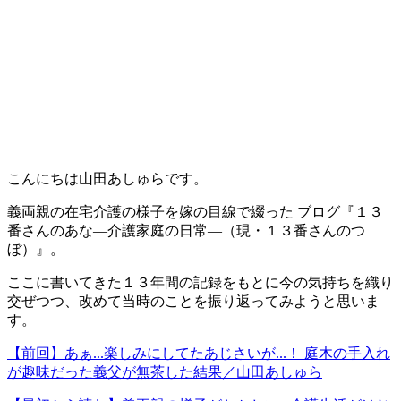
こんにちは山田あしゅらです。
義両親の在宅介護の様子を嫁の目線で綴った ブログ『１３
番さんのあな―介護家庭の日常―（現・１３番さんのつ
ぼ）』。
ここに書いてきた１３年間の記録をもとに今の気持ちを織り
交ぜつつ、改めて当時のことを振り返ってみようと思いま
す。
【前回】あぁ...楽しみにしてたあじさいが...！ 庭木の手入れ
が趣味だった義父が無茶した結果／山田あしゅら