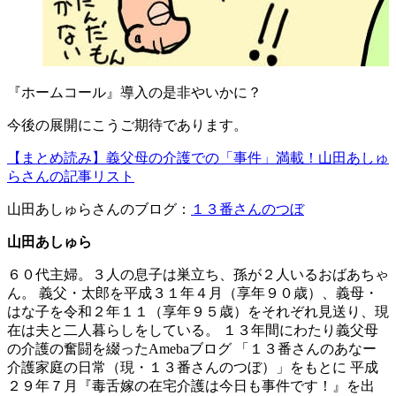
『ホームコール』導入の是非やいかに？
今後の展開にこうご期待であります。
【まとめ読み】義父母の介護での「事件」満載！山田あしゅ
らさんの記事リスト
山田あしゅらさんのブログ：
１３番さんのつぼ
山田あしゅら
６０代主婦。３人の息子は巣立ち、孫が２人いるおばあちゃ
ん。 義父・太郎を平成３１年４月（享年９０歳）、義母・
はな子を令和２年１１（享年９５歳）をそれぞれ見送り、現
在は夫と二人暮らしをしている。 １３年間にわたり義父母
の介護の奮闘を綴ったAmebaブログ 「１３番さんのあなー
介護家庭の日常（現・１３番さんのつぼ）」をもとに 平成
２９年７月『毒舌嫁の在宅介護は今日も事件です！』を出