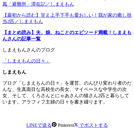
風「避難所」滞在記／しまえもん
【最初から読む】甘え上手下手も愛おしい！我が家の癒し担
当2匹／しまえもん
【まとめ読み】夫、娘、ねことのエピソード満載！しまえも
んさんの記事一覧
しまえもんさんのブログ
「しまえもんの日々」
しまえもん
ブログ「しまえもんの日々」を運営。のんびり変わり者のだ
んな、生真面目な高校生の長女、マイペースな中学生の次
女、そして、くろさんとにゃあさんの猫さん2匹と暮らして
います。アラフィフ主婦の日々を書き綴ります。
LINEで送る
Pinterest
でポストする