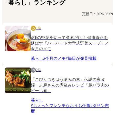
「暮らし」ランキング
更新日：2026.08.09
1位
4種の野菜を切って煮るだけ！ 健康寿命を
延ばす「ハーバード大学式野菜スープ」／
今月のメモ
暮らし
#
今月のメモ
#
毎日が発見掲載
2位
「こびりつきはうまみの素」伝説の家政
婦・志麻さんの煮込みレシピ「豚バラ肉の
ビール煮」
暮らし
#
ちょっとフレンチなおうち仕事
#
タサン志
麻