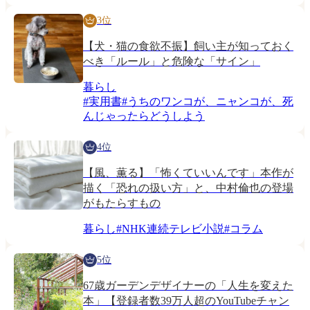
3位
【犬・猫の食欲不振】飼い主が知っておく
べき「ルール」と危険な「サイン」
暮らし
#
実用書
#
うちのワンコが、ニャンコが、死
んじゃったらどうしよう
4位
【風、薫る】「怖くていいんです」本作が
描く「恐れの扱い方」と、中村倫也の登場
がもたらすもの
暮らし
#
NHK連続テレビ小説
#
コラム
5位
67歳ガーデンデザイナーの「人生を変えた
本」【登録者数39万人超のYouTubeチャン