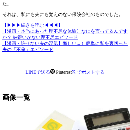
た。
それは、私にも夫にも覚えのない保険会社のものでした。
【▶▶▶続きを読む◀◀◀】
【漫画・本当にあった理不尽な体験】なにを言ってるんです
か？ 納得いかない理不尽エピソード
【漫画・許せない夫の浮気】悔しい...！ 簡単に私を裏切った
夫の「不倫」エピソード
LINEで送る
Pinterest
でポストする
画像一覧