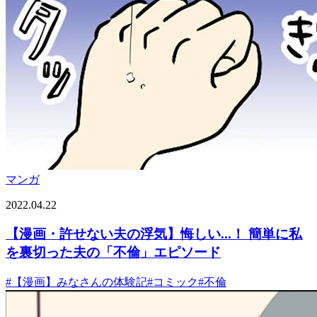
マンガ
2022.04.22
【漫画・許せない夫の浮気】悔しい...！ 簡単に私
を裏切った夫の「不倫」エピソード
#
【漫画】みなさんの体験記
#
コミック
#
不倫