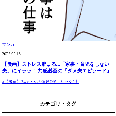
マンガ
2023.02.16
【漫画】ストレス溜まる...「家事・育児をしない
夫」にイラッ！ 共感必至の「ダメ夫エピソード」
#
【漫画】みなさんの体験記
#
コミック
#
夫
カテゴリ・タグ