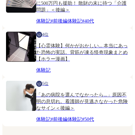
に500万円も援助！ 散財の末に待つ「介護
問題」＜後編＞
体験記
#
前後編体験記
#
40代
4位
【心霊体験】何かがおかしい... 本当にあっ
た恐怖の実話。背筋が凍る怪奇現象まとめ
【ホラー漫画】
体験記
5位
「あの病院を選んでなかったら...」原因不
明の息切れ。看護師が見逃さなかった危険
なサイン＜後編＞
体験記
#
前後編体験記
#
50代