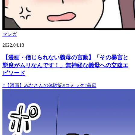
マンガ
2022.04.13
【漫画・信じられない義母の言動】「その暴言と
態度がムリなんです！」無神経な義母への立腹エ
ピソード
#
【漫画】みなさんの体験記
#
コミック
#
義母