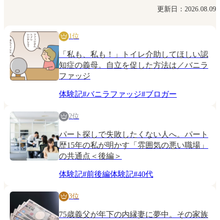
更新日：2026.08.09
1位
「私も、私も！」トイレ介助してほしい認
知症の義母。自立を促した方法は／バニラ
ファッジ
体験記
#
バニラファッジ
#
ブロガー
2位
パート探しで失敗したくない人へ。パート
歴15年の私が明かす「雰囲気の悪い職場」
の共通点＜後編＞
体験記
#
前後編体験記
#
40代
3位
75歳義父が年下の内縁妻に夢中。その家族