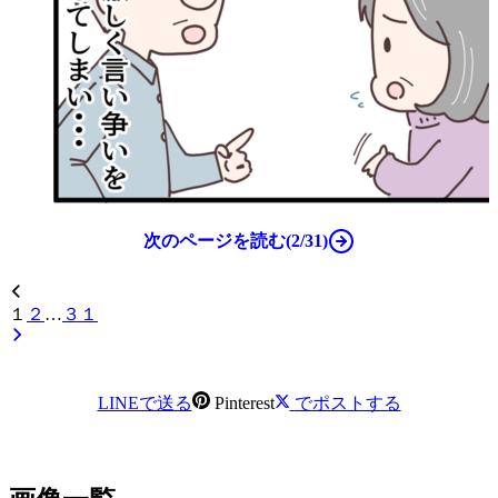
次のページを読む(2/31)
１
２
…
３１
LINEで送る
Pinterest
でポストする