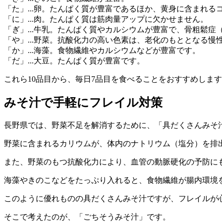
「た」...卵。たんぱく質が豊富であるほか、黄身に含まれる
「に」...肉。たんぱく質は筋肉量アップに欠かせません。
「ぎ」...牛乳。たんぱく質やカルシウムが豊富で、骨粗鬆
「や」...野菜。抗酸化力の高い色素は、老化のもととなる慢性
「か」...海藻。食物繊維やカルシウムなどが豊富です。
「だ」...大豆。たんぱく質が豊富です。
これら10品目から、毎日7品目を食べることをおすすめしま
みそ汁で手軽にフレイル対策
長野県では、野菜不足を解消するために、「具だくさんみそ
野菜に含まれるカリウムが、体内のナトリウム（塩分）を排
また、野菜のもつ抗酸化力により、血管の動脈硬化の予防に
海藻やきのこなどをたっぷり入れると、食物繊維が腸内環境
このように優れものの具だくさんみそ汁ですが、フレイルが
そこで考えたのが、「ごちそうみそ汁」です。