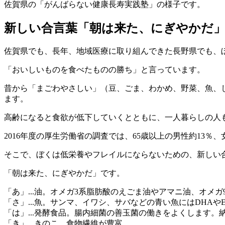
佐賀県の「がんばらない健康長寿実践塾」の様子です。
新しい合言葉「朝は来た、にぎやかだ
佐賀県でも、長年、地域医療に取り組んできた長野県でも、
「おいしいものを食べたものの勝ち」と言っています。
昔から「まごわやさしい」（豆、ごま、わかめ、野菜、魚、
ます。
高齢になると食欲が低下していくとともに、一人暮らしの人
2016年度の厚生労働省の調査では、65歳以上の男性約13％
そこで、ぼくは低栄養やフレイルにならないための、新しい
「朝は来た、にぎやかだ」です。
「あ」...油。オメガ3系脂肪酸のえごま油やアマニ油、オメ
「さ」...魚。サンマ、イワシ、サバなどの青い魚にはDHAや
「は」...発酵食品。腸内細菌の善玉菌の働きをよくします
「き」...きのこ。食物繊維が豊富。