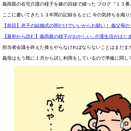
義両親の在宅介護の様子を嫁の目線で綴った ブログ『１３
ここに書いてきた１３年間の記録をもとに 今の気持ちを織
【前回】息子の結婚式の間だけでいいからお願い！ 義父母
【最初から読む】義両親の様子がおかしい...介護生活がはじ
担当者会議を終えた後もやらなければならないことはまだま
義母はもう既に１月から試し利用をしているので準備に関し