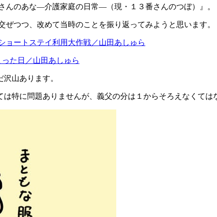
番さんのあな―介護家庭の日常―（現・１３番さんのつぼ）』。
り交ぜつつ、改めて当時のことを振り返ってみようと思います。
のショートステイ利用大作戦／山田あしゅら
まった日／山田あしゅら
だ沢山あります。
ては特に問題ありませんが、義父の分は１からそろえなくては