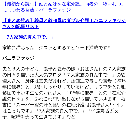
【最初から読む】姑と姑妹を在宅介護。両者の「紙おむつ」
にまつわる葛藤／バニラファッジ
【まとめ読み】義母と義叔母のダブル介護！バニラファッジ
さんの記事リスト
「7人家族の真ん中で。」
家族に猫ちゃん…クスッとするエピソード満載です‼
バニラファッジ
夫と３人の子ども、義母と義母の妹（おばさん）の７人家族
の日々を描いた大人気ブログ「７人家族の真ん中で。」の管
理人さん。身体は丈夫だけれど、認知症で毒舌な義母（2016
年に他界）と、頭はしっかりしているけど、リウマチと骨粗
鬆症で車いす生活のおばさん（2015年に他界）との「在宅介
護の日々」を、あれこれ思い出しながら描いていきます。著
書に『スーパー嫁の汗と笑いの在宅介護: お義母さん!トイレ
はこっちです』『7人家族の真ん中で。』『91歳毒舌系女
子、喧嘩を売って生きてます』など。