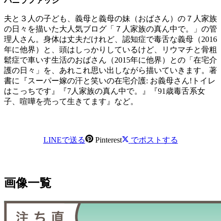
バニラファッジ
夫と３人の子ども、義母と義母の妹（おばさん）の７人家族
の日々を描いた大人気ブログ「７人家族の真ん中で。」の管
理人さん。身体は丈夫だけれど、認知症で毒舌な義母（2016
年に他界）と、頭はしっかりしているけど、リウマチと骨粗
鬆症で車いす生活のおばさん（2015年に他界）との「在宅介
護の日々」を、あれこれ思い出しながら描いていきます。著
書に『スーパー嫁の汗と笑いの在宅介護: お義母さん!トイレ
はこっちです』『7人家族の真ん中で。』『91歳毒舌系女
子、喧嘩を売って生きてます』など。
LINEで送る
Pinterest
でポストする
画像一覧