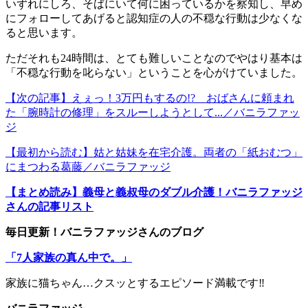
いずれにしろ、そばにいて何に困っているかを察知し、早め
にフォローしてあげると認知症の人の不穏な行動は少なくな
ると思います。
ただそれも24時間は、とても難しいことなのでやはり基本は
「不穏な行動を叱らない」ということを心がけていました。
【次の記事】えぇっ！3万円もするの!? おばさんに頼まれ
た「腕時計の修理」をスルーしようとして...／バニラファッ
ジ
【最初から読む】姑と姑妹を在宅介護。両者の「紙おむつ」
にまつわる葛藤／バニラファッジ
【まとめ読み】義母と義叔母のダブル介護！バニラファッジ
さんの記事リスト
毎日更新！バニラファッジさんのブログ
「7人家族の真ん中で。」
家族に猫ちゃん…クスッとするエピソード満載です‼