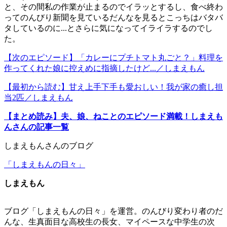
と、その間私の作業が止まるのでイラッとするし、食べ終わ
ってのんびり新聞を見ているだんなを見るとこっちはバタバ
タしているのに...とさらに気になってイライラするのでし
た。
【次のエピソード】「カレーにプチトマト丸ごと？」料理を
作ってくれた娘に控えめに指摘したけど...／しまえもん
【最初から読む】甘え上手下手も愛おしい！我が家の癒し担
当2匹／しまえもん
【まとめ読み】夫、娘、ねことのエピソード満載！しまえも
んさんの記事一覧
しまえもんさんのブログ
「しまえもんの日々」
しまえもん
ブログ「しまえもんの日々」を運営。のんびり変わり者のだ
んな、生真面目な高校生の長女、マイペースな中学生の次