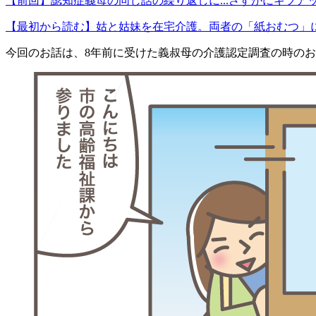
【前回】認知症義母の同じ話の繰り返しに...さすがにギブア
【最初から読む】姑と姑妹を在宅介護。両者の「紙おむつ」
今回のお話は、8年前に受けた義叔母の介護認定調査の時の