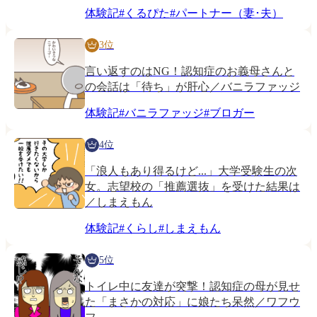
体験記
#
くるぴた
#
パートナー（妻･夫）
3位
言い返すのはNG！認知症のお義母さんと
の会話は「待ち」が肝心／バニラファッジ
体験記
#
バニラファッジ
#
ブロガー
4位
「浪人もあり得るけど...」大学受験生の次
女。志望校の「推薦選抜」を受けた結果は
／しまえもん
体験記
#
くらし
#
しまえもん
5位
トイレ中に友達が突撃！認知症の母が見せ
た「まさかの対応」に娘たち呆然／ワフウ