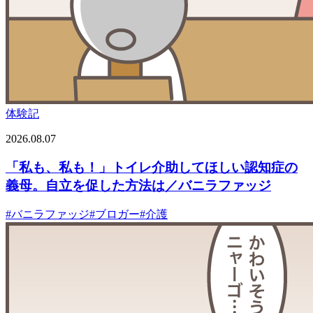
体験記
2026.08.07
「私も、私も！」トイレ介助してほしい認知症の
義母。自立を促した方法は／バニラファッジ
#
バニラファッジ
#
ブロガー
#
介護