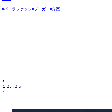
#
バニラファッジ
#
ブロガー
#
介護
１
２
…
２５