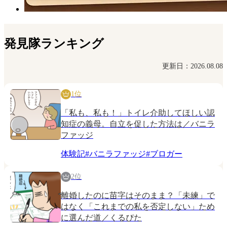
発見隊ランキング
更新日：2026.08.08
1位
「私も、私も！」トイレ介助してほしい認
知症の義母。自立を促した方法は／バニラ
ファッジ
体験記
#
バニラファッジ
#
ブロガー
2位
離婚したのに苗字はそのまま？「未練」で
はなく「これまでの私を否定しない」ため
に選んだ道／くるぴた