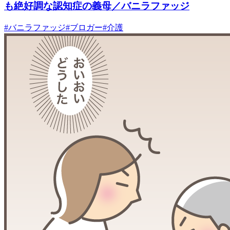
も絶好調な認知症の義母／バニラファッジ
#
バニラファッジ
#
ブロガー
#
介護