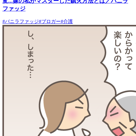
変...嫁の私がマスターした鎮火方法とは／バニラ
ファッジ
#
バニラファッジ
#
ブロガー
#
介護