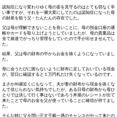
認知症になり変わりゆく母の姿を見守るのはとても切なく辛
い事ですが、それを一層大変にしてたのは認知症になった母
の財産を狙う父・たんたんの存在でした。
父は母が理解できないことを良いことに、母の預金口座の通
帳やカードを取り上げようとしていましたが、母の貴重品は
全て娘達でがっちり管理をしていたので手が出せませんでし
た。
結果、父は母の財布の中からお金を抜くようになっていまし
た。
母に会うたびに困らないように財布に足しておいている現金
が、翌日に確認すると１万円札だけ失くなっているのです。
まさか80歳近くにもなって、夫が妻の財布から現金を抜くな
んて信じられない気持ちでしたが、ある日母の財布から母ひ
とりでは決して行く事はないであろう丼屋のレシートが出て
来たことで母のお金を父が使っていることに確信が持てまし
た。
そんな時に父を問い正す千載一遇のチャンスがやって来たの