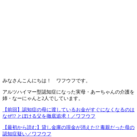
みなさんこんにちは！ ワフウフです。
アルツハイマー型認知症になった実母・あーちゃんの介護を
姉・なーにゃんと2人でしています。
【前回】認知症の母に渡しているお金がすぐになくなるのは
なぜ!? とぼける父を徹底追求！／ワフウフ
【最初から読む】貸し金庫の現金が消えた!? 毒親だった母の
認知症疑い／ワフウフ