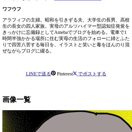
ワフウフ
アラフィフの主婦。昭和を引きずる夫、大学生の長男、高校
生の長女の四人家族。実母のアルツハイマー型認知症発覚を
きっかけに忘備録としてAmebaでブログを始める。電車で1
時間半強かかる場所に住む実母の生活のフォローに姉とふた
りで四苦八苦する毎日を、イラストと笑いと毒をほんのり混
ぜながらブログに綴る。
LINEで送る
Pinterest
でポストする
画像一覧