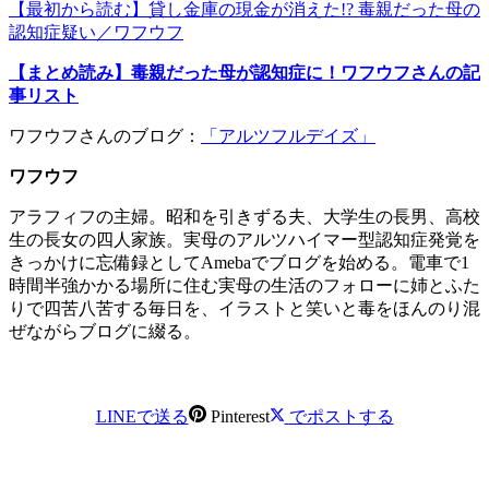
【最初から読む】貸し金庫の現金が消えた!? 毒親だった母の
認知症疑い／ワフウフ
【まとめ読み】毒親だった母が認知症に！ワフウフさんの記
事リスト
ワフウフさんのブログ：
「アルツフルデイズ」
ワフウフ
アラフィフの主婦。昭和を引きずる夫、大学生の長男、高校
生の長女の四人家族。実母のアルツハイマー型認知症発覚を
きっかけに忘備録としてAmebaでブログを始める。電車で1
時間半強かかる場所に住む実母の生活のフォローに姉とふた
りで四苦八苦する毎日を、イラストと笑いと毒をほんのり混
ぜながらブログに綴る。
LINEで送る
Pinterest
でポストする