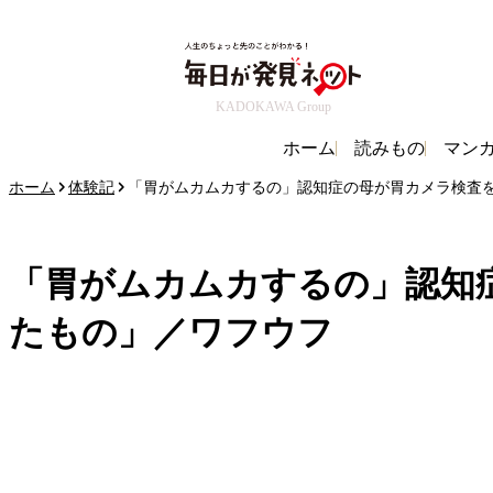
KADOKAWA Group
ホーム
読みもの
マン
ホーム
体験記
「胃がムカムカするの」認知症の母が胃カメラ検査
「胃がムカムカするの」認知
たもの」／ワフウフ