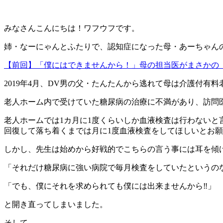
みなさんこんにちは！ワフウフです。
姉・なーにゃんとふたりで、認知症になった母・あーちゃん
【前回】「僕にはできませんから！」母の担当医がまさかの
2019年4月、DV男の父・たんたんから逃れて母は介護付有
老人ホーム内で受けていた糖尿病の治療に不満があり、訪問
老人ホームでは1カ月に1度くらいしか血液検査は行わないと
回復して落ち着くまでは月に1度血液検査をしてほしいとお
しかし、先生は始めから好戦的でこちらの言う事には耳を傾
「それだけ糖尿病に強い病院で毎月検査をしていたというの
「でも、僕にそれを求められても僕には出来ませんから‼︎」
と開き直ってしまいました。
そして、