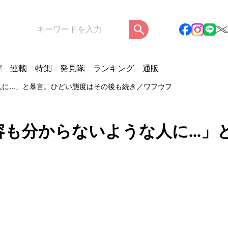
ガ
連載
特集
発見隊
ランキング
通販
に...」と暴言。ひどい態度はその後も続き／ワフウフ
も分からないような人に...