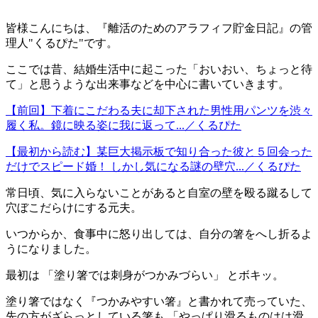
皆様こんにちは、『離活のためのアラフィフ貯金日記』の管
理人"くるぴた"です。
ここでは昔、結婚生活中に起こった「おいおい、ちょっと待
て」と思うような出来事などを中心に書いていきます。
【前回】下着にこだわる夫に却下された男性用パンツを渋々
履く私。鏡に映る姿に我に返って...／くるぴた
【最初から読む】某巨大掲示板で知り合った彼と５回会った
だけでスピード婚！ しかし気になる謎の壁穴...／くるぴた
常日頃、気に入らないことがあると自室の壁を殴る蹴るして
穴ぼこだらけにする元夫。
いつからか、食事中に怒り出しては、自分の箸をへし折るよ
うになりました。
最初は 「塗り箸では刺身がつかみづらい」 とボキッ。
塗り箸ではなく『つかみやすい箸』と書かれて売っていた、
先の方がざらっとしている箸も 「やっぱり滑るものはは滑