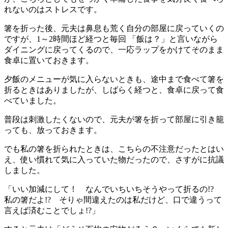
れないのはストレスです。
箸を折った後、元夫は鼻息も荒く自分の部屋に戻っていくの
ですが、1～2時間ほど経つと毎回 「飯は？」と言いながら
ダイニングに戻ってくるので、一応ラップをかけてそのまま
食卓に置いておきます。
夕飯のメニューが気に入らないときも、途中まで食べて箸を
折るときはありましたが、しばらく経つと、食卓に戻って食
べていました。
普段は刺激したくないので、元夫が箸を折って部屋に引き籠
っても、放っておきます。
でも私の箸を折られたときは、こちらの不注意だったとはい
え、使い慣れて気に入っていた物だったので、さすがに抗議
しました。
「いい加減にして！ なんでいちいちそうやって折るの!?
私の箸だよ!? そりゃ間違えたのは私だけど、口で違うって
言えば済むことでしょ!?」