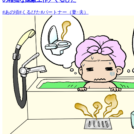
#
あの頃
#
くるぴた
#
パートナー（妻･夫）