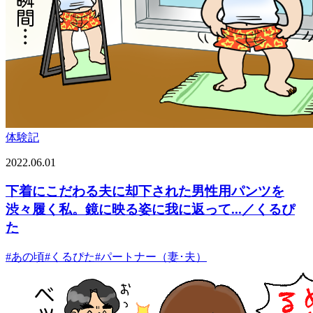
体験記
2022.06.01
下着にこだわる夫に却下された男性用パンツを
渋々履く私。鏡に映る姿に我に返って...／くるぴ
た
#
あの頃
#
くるぴた
#
パートナー（妻･夫）