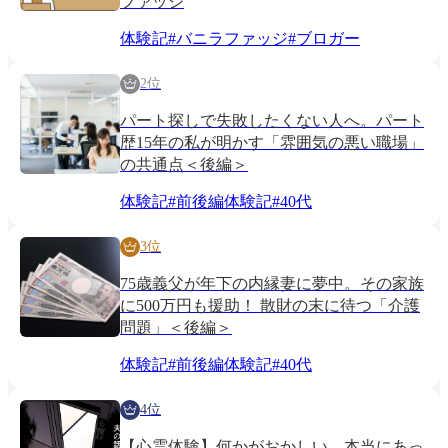
ファッジ
体験記
#
バニラファッジ
#
ブロガー
2位
パート探しで失敗したくない人へ。パート
歴15年の私が明かす「雰囲気の悪い職場」
の共通点＜後編＞
体験記
#
前後編体験記
#
40代
3位
75歳義父が年下の内縁妻に夢中。その家族
に500万円も援助！ 散財の末に待つ「介護
問題」＜後編＞
体験記
#
前後編体験記
#
40代
4位
【心霊体験】何かがおかしい... 本当にあっ