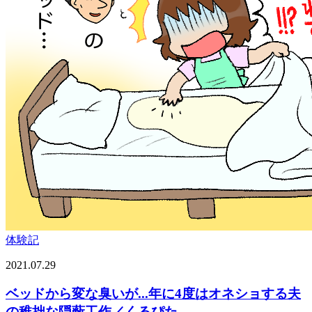
体験記
2021.07.29
ベッドから変な臭いが...年に4度はオネショする夫
の稚拙な隠蔽工作／くるぴた