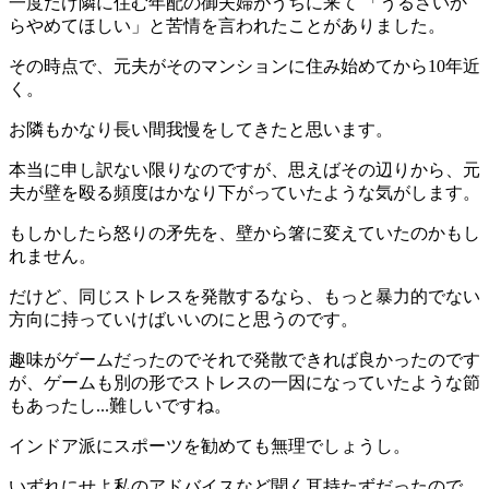
一度だけ隣に住む年配の御夫婦がうちに来て 「うるさいか
らやめてほしい」と苦情を言われたことがありました。
その時点で、元夫がそのマンションに住み始めてから10年近
く。
お隣もかなり長い間我慢をしてきたと思います。
本当に申し訳ない限りなのですが、思えばその辺りから、元
夫が壁を殴る頻度はかなり下がっていたような気がします。
もしかしたら怒りの矛先を、壁から箸に変えていたのかもし
れません。
だけど、同じストレスを発散するなら、もっと暴力的でない
方向に持っていけばいいのにと思うのです。
趣味がゲームだったのでそれで発散できれば良かったのです
が、ゲームも別の形でストレスの一因になっていたような節
もあったし...難しいですね。
インドア派にスポーツを勧めても無理でしょうし。
いずれにせよ私のアドバイスなど聞く耳持たずだったので、