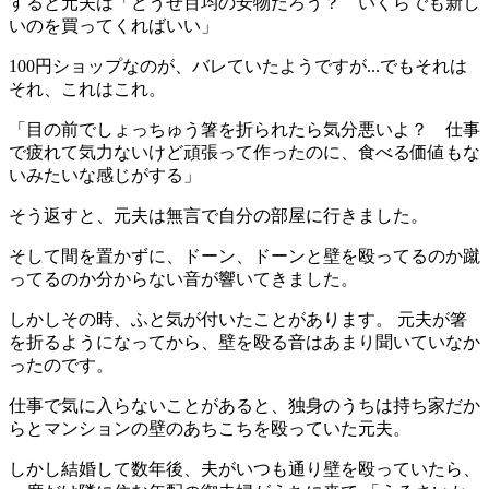
すると元夫は「どうせ百均の安物だろう？ いくらでも新し
いのを買ってくればいい」
100円ショップ
なのが、バレていたようですが...でもそれは
それ、これはこれ。
「目の前でしょっちゅう箸を折られたら気分悪いよ？ 仕事
で疲れて気力ないけど頑張って作ったのに、食べる価値もな
いみたいな感じがする」
そう返すと、元夫は無言で自分の部屋に行きました。
そして間を置かずに、ドーン、ドーンと壁を殴ってるのか蹴
ってるのか分からない音が響いてきました。
しかしその時、ふと気が付いたことがあります。 元夫が箸
を折るようになってから、壁を殴る音はあまり聞いていなか
ったのです。
仕事で気に入らないことがあると、独身のうちは持ち家だか
らとマンションの壁のあちこちを殴っていた元夫。
しかし結婚して数年後、夫がいつも通り壁を殴っていたら、