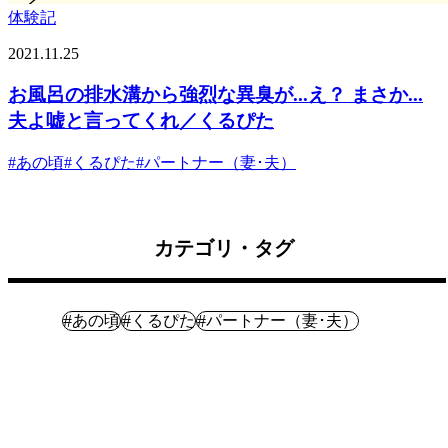
体験記
2021.11.25
お風呂の排水溝から強烈な異臭が...え？ まさか...
夫よ嘘と言ってくれ／くるぴた
#
あの頃
#
くるぴた
#
パートナー（妻･夫）
カテゴリ・タグ
体験記
#
#
#
あの頃
くるぴた
パートナー（妻･夫）