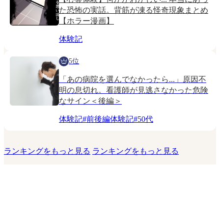
た恐怖の実話。背筋が凍る怪奇現象まとめ
【ホラー漫画】
体験記
5位
「あの病院を選んでなかったら...」原因不
明の息切れ。看護師が見逃さなかった危険
なサイン＜後編＞
体験記
#
前後編体験記
#
50代
ランキングをもっと見る
ランキングをもっと見る
このサイトについて
運営会社
お問い合わせ