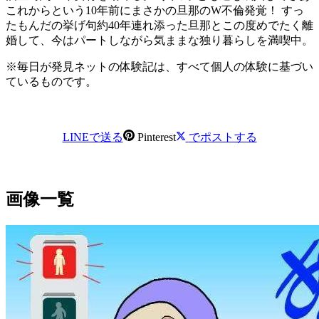
これからという10年前にまさかの旦那のW不倫発覚！ すっ
たもんだの挙げ句約40年連れ添った旦那とこの度めでたく離
婚して、今はパートしながら気ままな独り暮らしを満喫中。
※毎日が発見ネットの体験記は、すべて個人の体験に基づい
ているものです。
LINEで送る
Pinterest
でポストする
画像一覧