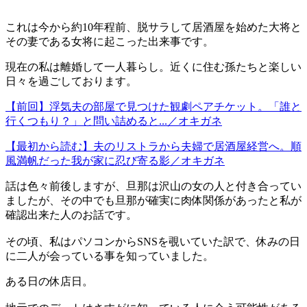
これは今から約10年程前、脱サラして居酒屋を始めた大将と
その妻である女将に起こった出来事です。
現在の私は離婚して一人暮らし。近くに住む孫たちと楽しい
日々を過ごしております。
【前回】浮気夫の部屋で見つけた観劇ペアチケット。「誰と
行くつもり？」と問い詰めると...／オキガネ
【最初から読む】夫のリストラから夫婦で居酒屋経営へ。順
風満帆だった我が家に忍び寄る影／オキガネ
話は色々前後しますが、旦那は沢山の女の人と付き合ってい
ましたが、その中でも旦那が確実に肉体関係があったと私が
確認出来た人のお話です。
その頃、私はパソコンからSNSを覗いていた訳で、休みの日
に二人が会っている事を知っていました。
ある日の休店日。