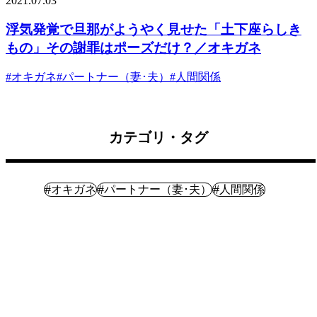
2021.07.03
浮気発覚で旦那がようやく見せた「土下座らしき
もの」その謝罪はポーズだけ？／オキガネ
#
オキガネ
#
パートナー（妻･夫）
#
人間関係
カテゴリ・タグ
体験記
#
#
#
オキガネ
パートナー（妻･夫）
人間関係