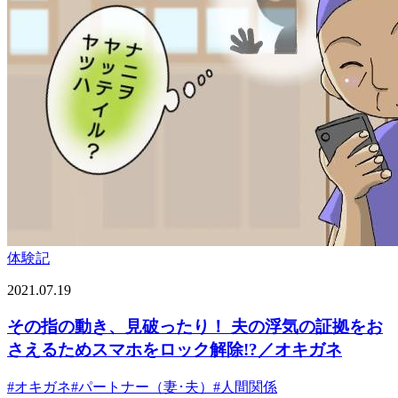
体験記
2021.07.19
その指の動き、見破ったり！ 夫の浮気の証拠をお
さえるためスマホをロック解除!?／オキガネ
#
オキガネ
#
パートナー（妻･夫）
#
人間関係