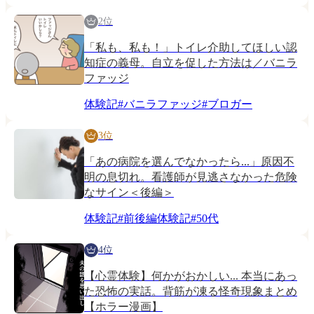
2位
「私も、私も！」トイレ介助してほしい認
知症の義母。自立を促した方法は／バニラ
ファッジ
体験記
#
バニラファッジ
#
ブロガー
3位
「あの病院を選んでなかったら...」原因不
明の息切れ。看護師が見逃さなかった危険
なサイン＜後編＞
体験記
#
前後編体験記
#
50代
4位
【心霊体験】何かがおかしい... 本当にあっ
た恐怖の実話。背筋が凍る怪奇現象まとめ
【ホラー漫画】