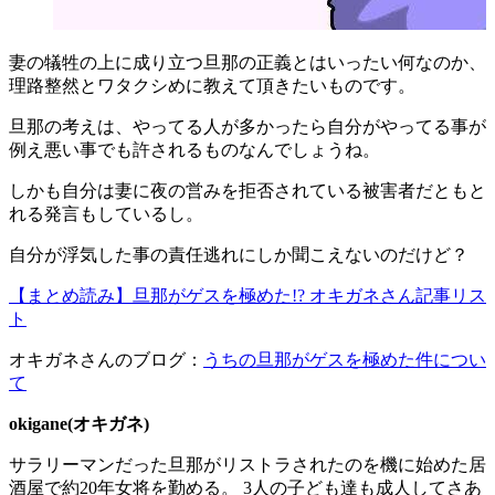
妻の犠牲の上に成り立つ旦那の正義とはいったい何なのか、
理路整然とワタクシめに教えて頂きたいものです。
旦那の考えは、やってる人が多かったら自分がやってる事が
例え悪い事でも許されるものなんでしょうね。
しかも自分は妻に夜の営みを拒否されている被害者だともと
れる発言もしているし。
自分が浮気した事の責任逃れにしか聞こえないのだけど？
【まとめ読み】旦那がゲスを極めた!? オキガネさん記事リス
ト
オキガネさんのブログ：
うちの旦那がゲスを極めた件につい
て
okigane(オキガネ)
​サラリーマンだった旦那がリストラされたのを機に始めた居
酒屋で約20年女将を勤める。 3人の子ども達も成人してさあ