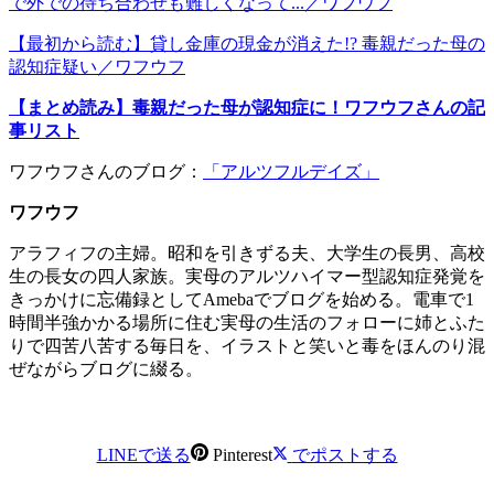
で外での待ち合わせも難しくなって...／ワフウフ
【最初から読む】貸し金庫の現金が消えた!? 毒親だった母の
認知症疑い／ワフウフ
【まとめ読み】毒親だった母が認知症に！ワフウフさんの記
事リスト
ワフウフさんのブログ：
「アルツフルデイズ」
ワフウフ
アラフィフの主婦。昭和を引きずる夫、大学生の長男、高校
生の長女の四人家族。実母のアルツハイマー型認知症発覚を
きっかけに忘備録としてAmebaでブログを始める。電車で1
時間半強かかる場所に住む実母の生活のフォローに姉とふた
りで四苦八苦する毎日を、イラストと笑いと毒をほんのり混
ぜながらブログに綴る。
LINEで送る
Pinterest
でポストする