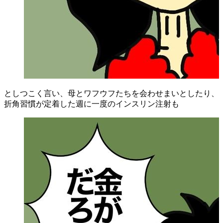
としつこく言い、母とワフウフたちを会わせまいとしたり、
折角習慣が定着した週に一度のインスリン注射も