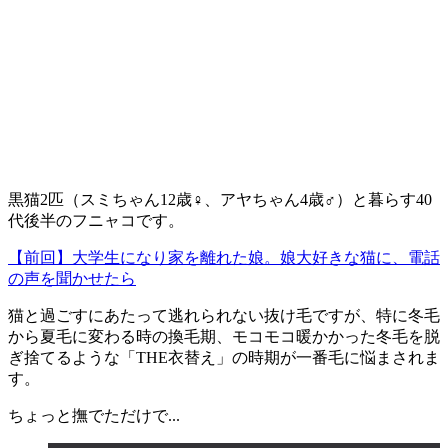
黒猫2匹（スミちゃん12歳♀、アヤちゃん4歳♂）と暮らす40
代後半のフニャコです。
【前回】大学生になり家を離れた娘。娘大好きな猫に、電話
の声を聞かせたら
猫と過ごすにあたって逃れられない抜け毛ですが、特に冬毛
から夏毛に変わる時の換毛期、モコモコ暖かかった冬毛を脱
ぎ捨てるような「THE衣替え」の時期が一番毛に悩まされま
す。
ちょっと撫でただけで...