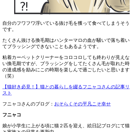
自分のフワフワ浮いている抜け毛を獲って食べてしまうそう
です。
たくさん抜ける換毛期はハンターマロの血が騒いで落ち着い
てブラッシングできないこともあるようです。
粘着カーペットクリーナーをコロコロしても終わりが見えな
い換毛期ですが、ブラッシングをしてたくさん毛が取れた時
の達成感を励みにこの時期を楽しんで過ごしたいと思います
（笑）
【猫好き必見！】猫との暮らしを綴るフニャコさんの記事リ
スト
フニャコさんのブログ：
おそらくその平凡こそ幸せ
フニャコ
娘が小学生に上がる頃に猫２匹を迎え、絵日記ブログにて猫
と家族との日常を更新中