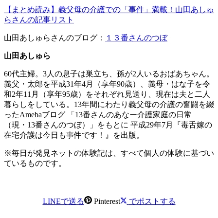
【まとめ読み】義父母の介護での「事件」満載！山田あしゅ
らさんの記事リスト
山田あしゅらさんのブログ：
１３番さんのつぼ
山田あしゅら
60代主婦。3人の息子は巣立ち、孫が2人いるおばあちゃん。
義父・太郎を平成31年4月（享年90歳）、義母・はな子を令
和2年11月（享年95歳）をそれぞれ見送り、現在は夫と二人
暮らしをしている。13年間にわたり義父母の介護の奮闘を綴
ったAmebaブログ 「13番さんのあなー介護家庭の日常
（現・13番さんのつぼ）」をもとに 平成29年7月『毒舌嫁の
在宅介護は今日も事件です！』を出版。
※毎日が発見ネットの体験記は、すべて個人の体験に基づい
ているものです。
LINEで送る
Pinterest
でポストする