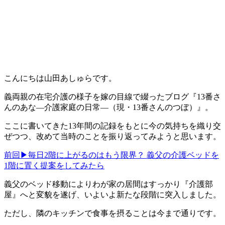
こんにちは山田あしゅらです。
義両親の在宅介護の様子を嫁の目線で綴ったブログ『13番さ
んのあな―介護家庭の日常―（現・13番さんのつぼ）』。
ここに書いてきた13年間の記録をもとに今の気持ちを織り交
ぜつつ、改めて当時のことを振り返ってみようと思います。
前回▶毎日2階に上がるのはもう限界？ 義父の介護ベッドを
1階に置く提案をしてみたら
義父のベッド移動によりわが家の居間はすっかり『介護部
屋』へと変貌を遂げ、いよいよ新たな段階に突入しました。
ただし、隣のキッチンで食事を摂ることは今まで通りです。