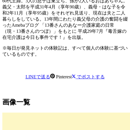
60代主婦。3人の息子は巣立ち、孫が2人いるおばあちゃん。
義父・太郎を平成31年4月（享年90歳）、義母・はな子を令
和2年11月（享年95歳）をそれぞれ見送り、現在は夫と二人
暮らしをしている。13年間にわたり義父母の介護の奮闘を綴
ったAmebaブログ 「13番さんのあなー介護家庭の日常
（現・13番さんのつぼ）」をもとに 平成29年7月『毒舌嫁の
在宅介護は今日も事件です！』を出版。
※毎日が発見ネットの体験記は、すべて個人の体験に基づい
ているものです。
LINEで送る
Pinterest
でポストする
画像一覧