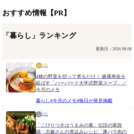
おすすめ情報【PR】
「暮らし」ランキング
更新日：2026.08.08
1位
4種の野菜を切って煮るだけ！ 健康寿命を
延ばす「ハーバード大学式野菜スープ」／
今月のメモ
暮らし
#
今月のメモ
#
毎日が発見掲載
2位
「こびりつきはうまみの素」伝説の家政
婦・志麻さんの煮込みレシピ「豚バラ肉の