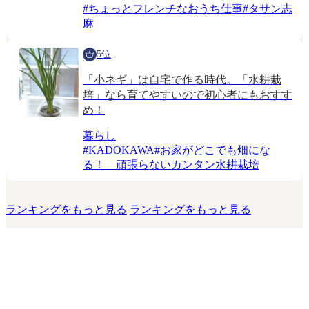
#
ちょっとフレンチなおうち仕事
#
タサン志
麻
5位
「小ネギ」は自宅で作る時代。「水耕栽
培」なら育てやすいので初心者にもおすす
め！
暮らし
#
KADOKAWA
#
お家がどこでも畑にな
る！ 頑張らないカンタン水耕栽培
ランキングをもっと見る
ランキングをもっと見る
このサイトについて
運営会社
お問い合わせ
利用規約
プライバシーポリシー