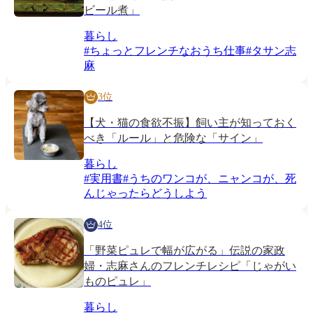
ビール煮」
暮らし
#
ちょっとフレンチなおうち仕事
#
タサン志
麻
3位
【犬・猫の食欲不振】飼い主が知っておく
べき「ルール」と危険な「サイン」
暮らし
#
実用書
#
うちのワンコが、ニャンコが、死
んじゃったらどうしよう
4位
「野菜ピュレで幅が広がる」伝説の家政
婦・志麻さんのフレンチレシピ「じゃがい
ものピュレ」
暮らし