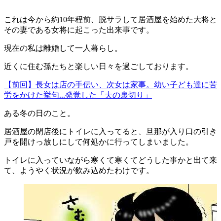
これは今から約10年程前、脱サラして居酒屋を始めた大将と
その妻である女将に起こった出来事です。
現在の私は離婚して一人暮らし。
近くに住む孫たちと楽しい日々を過ごしております。
【前回】長女は店の手伝い、次女は家事。幼い子ども達に苦
労をかけた挙句...発覚した「夫の裏切り」
ある冬の日のこと。
居酒屋の閉店後にトイレに入ってると、旦那が入り口の引き
戸を開けっ放しにして何処かに行ってしまいました。
トイレに入っていながら寒くて寒くてどうした事かと出て来
て、ようやく状況が飲み込めたわけです。