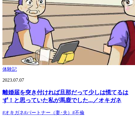
体験記
2023.07.07
離婚届を突き付ければ旦那だって少しは慌てるは
ず！と思っていた私が馬鹿でした...／オキガネ
#
オキガネ
#
パートナー（妻･夫）
#
不倫