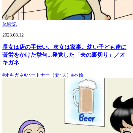
体験記
2023.08.12
長女は店の手伝い、次女は家事。幼い子ども達に
苦労をかけた挙句...発覚した「夫の裏切り」／オ
キガネ
#
オキガネ
#
パートナー（妻･夫）
#
不倫