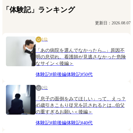
「体験記」ランキング
更新日：2026.08.07
1位
「あの病院を選んでなかったら...」原因不
明の息切れ。看護師が見逃さなかった危険
なサイン＜後編＞
体験記
#
前後編体験記
#
50代
2位
「息子の面倒をみてほしい」って、えっ？
45歳引きこもり従兄を託されるとは...伯父
の重すぎるお願い＜後編＞
体験記
#
前後編体験記
#
40代