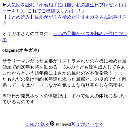
▶人気回を読む『不倫相手には服、私の誕生日プレゼントは
ケーキ1つ。これでご機嫌取りとは...！』
【まとめ読み】旦那がゲスを極めた!? オキガネさん記事リス
ト
オキガネさんのブログ：
うちの旦那がゲスを極めた件につい
て
okigane(オキガネ)
​サラリーマンだった旦那がリストラされたのを機に始めた居
酒屋で約20年女将を勤める。 3人の子ども達も成人してさあ
これからという10年前にまさかの旦那のW不倫発覚！ すっ
たもんだの挙げ句約40年連れ添った旦那とこの度めでたく離
婚して、今はパートしながら気ままな独り暮らしを満喫中。
※毎日が発見ネットの体験記は、すべて個人の体験に基づい
ているものです。
LINEで送る
Pinterest
でポストする