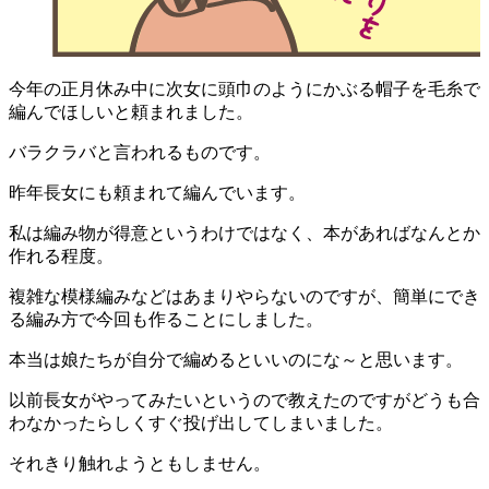
今年の正月休み中に次女に頭巾のようにかぶる帽子を毛糸で
編んでほしいと頼まれました。
バラクラバと言われるものです。
昨年長女にも頼まれて編んでいます。
私は編み物が得意というわけではなく、本があればなんとか
作れる程度。
複雑な模様編みなどはあまりやらないのですが、簡単にでき
る編み方で今回も作ることにしました。
本当は娘たちが自分で編めるといいのにな～と思います。
以前長女がやってみたいというので教えたのですがどうも合
わなかったらしくすぐ投げ出してしまいました。
それきり触れようともしません。