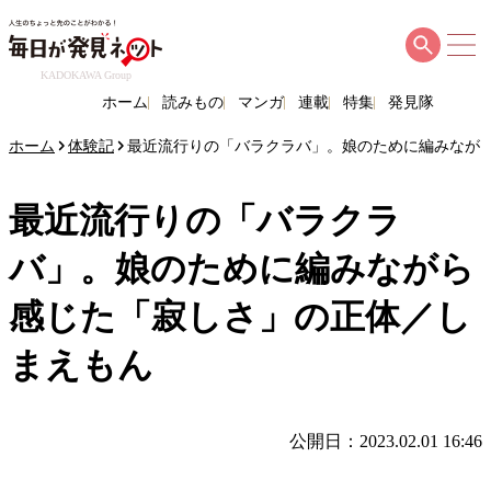
KADOKAWA Group
ホーム
読みもの
マンガ
連載
特集
発見隊
ホーム
体験記
最近流行りの「バラクラバ」。娘のために編みなが
最近流行りの「バラクラ
バ」。娘のために編みながら
感じた「寂しさ」の正体／し
まえもん
公開日：2023.02.01 16:46