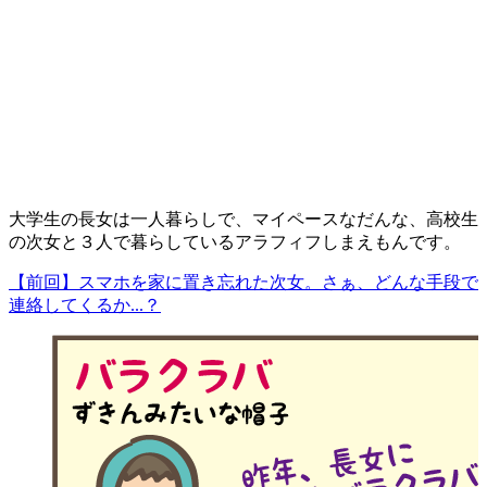
大学生の長女は一人暮らしで、マイペースなだんな、高校生
の次女と３人で暮らしているアラフィフしまえもんです。
【前回】スマホを家に置き忘れた次女。さぁ、どんな手段で
連絡してくるか...？