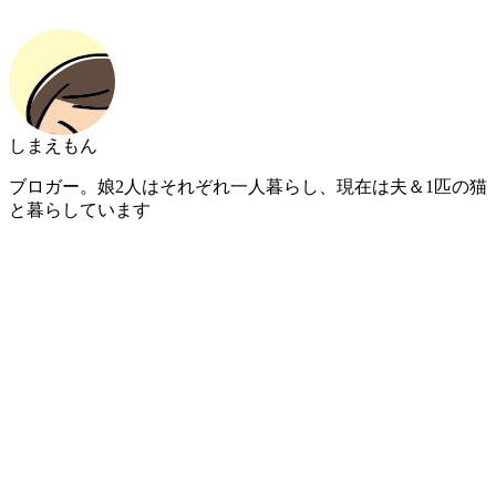
しまえもん
ブロガー。娘2人はそれぞれ一人暮らし、現在は夫＆1匹の猫
と暮らしています