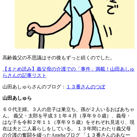
高齢義父の不思議はその後もずっと続くのでした。
【まとめ読み】義父母の介護での「事件」満載！山田あしゅ
らさんの記事リスト
山田あしゅらさんのブログ：
１３番さんのつぼ
山田あしゅら
６０代主婦。３人の息子は巣立ち、孫が２人いるおばあちゃ
ん。 義父・太郎を平成３１年４月（享年９０歳）、義母・
はな子を令和２年１１（享年９５歳）をそれぞれ見送り、現
在は夫と二人暮らしをしている。 １３年間にわたり義父母
の介護の奮闘を綴ったAmebaブログ 「１３番さんのあなー