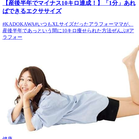
【産後半年でマイナス10キロ達成！】「1分」あれ
ばできるエクササイズ
#
KADOKAWA
#
いつもXLサイズだったアラフォーママが、
産後半年であっという間に10キロ痩せられた方法ぜんぶ
#
ア
ラフォー
健康