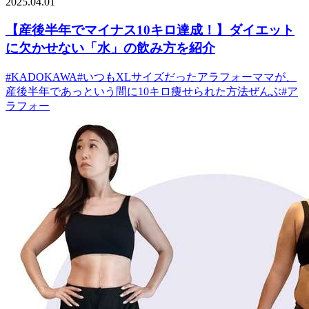
2025.04.01
【産後半年でマイナス10キロ達成！】ダイエット
に欠かせない「水」の飲み方を紹介
#
KADOKAWA
#
いつもXLサイズだったアラフォーママが、
産後半年であっという間に10キロ痩せられた方法ぜんぶ
#
ア
ラフォー