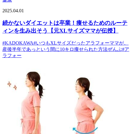
2025.04.01
続かないダイエットは卒業！痩せるためのルーテ
ィンを生み出そう【元XLサイズママが伝授】
#
KADOKAWA
#
いつもXLサイズだったアラフォーママが、
産後半年であっという間に10キロ痩せられた方法ぜんぶ
#
ア
ラフォー