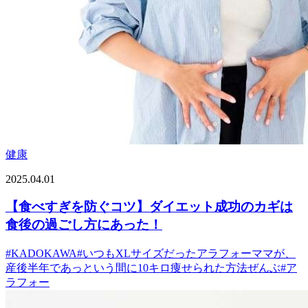
健康
2025.04.01
【食べすぎを防ぐコツ】ダイエット成功のカギは
食後の過ごし方にあった！
#
KADOKAWA
#
いつもXLサイズだったアラフォーママが、
産後半年であっという間に10キロ痩せられた方法ぜんぶ
#
ア
ラフォー