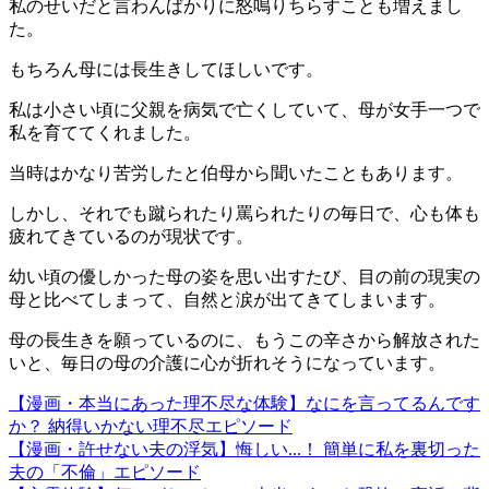
私のせいだと言わんばかりに怒鳴りちらすことも増えまし
た。
もちろん母には長生きしてほしいです。
私は小さい頃に父親を病気で亡くしていて、母が女手一つで
私を育ててくれました。
当時はかなり苦労したと伯母から聞いたこともあります。
しかし、それでも蹴られたり罵られたりの毎日で、心も体も
疲れてきているのが現状です。
幼い頃の優しかった母の姿を思い出すたび、目の前の現実の
母と比べてしまって、自然と涙が出てきてしまいます。
母の長生きを願っているのに、もうこの辛さから解放された
いと、毎日の母の介護に心が折れそうになっています。
【漫画・本当にあった理不尽な体験】なにを言ってるんです
か？ 納得いかない理不尽エピソード
【漫画・許せない夫の浮気】悔しい...！ 簡単に私を裏切った
夫の「不倫」エピソード