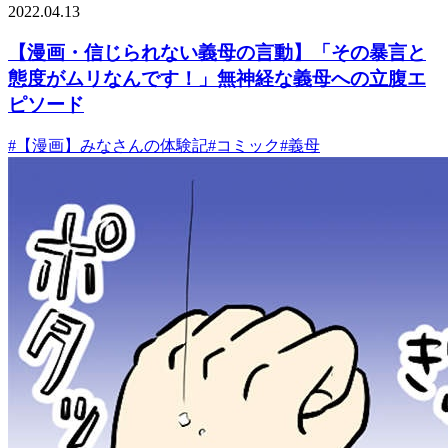
2022.04.13
【漫画・信じられない義母の言動】「その暴言と
態度がムリなんです！」無神経な義母への立腹エ
ピソード
#
【漫画】みなさんの体験記
#
コミック
#
義母