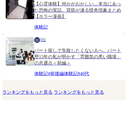
【心霊体験】何かがおかしい... 本当にあっ
た恐怖の実話。背筋が凍る怪奇現象まとめ
【ホラー漫画】
体験記
5位
パート探しで失敗したくない人へ。パート
歴15年の私が明かす「雰囲気の悪い職場」
の共通点＜前編＞
体験記
#
前後編体験記
#
40代
ランキングをもっと見る
ランキングをもっと見る
このサイトについて
運営会社
お問い合わせ