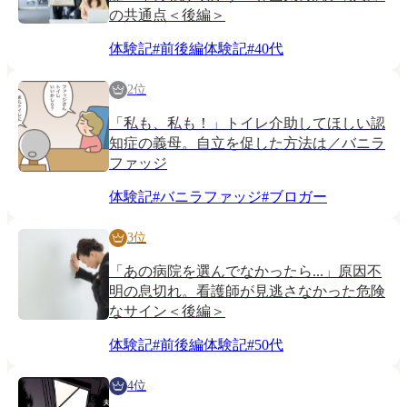
の共通点＜後編＞
体験記
#
前後編体験記
#
40代
2位
「私も、私も！」トイレ介助してほしい認
知症の義母。自立を促した方法は／バニラ
ファッジ
体験記
#
バニラファッジ
#
ブロガー
3位
「あの病院を選んでなかったら...」原因不
明の息切れ。看護師が見逃さなかった危険
なサイン＜後編＞
体験記
#
前後編体験記
#
50代
4位