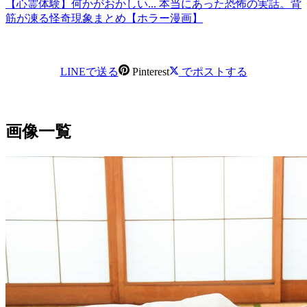
【心霊体験】何かがおかしい... 本当にあった恐怖の実話。背
筋が凍る怪奇現象まとめ【ホラー漫画】
LINEで送る
Pinterest
でポストする
画像一覧