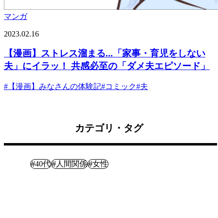
マンガ
2023.02.16
【漫画】ストレス溜まる...「家事・育児をしない
夫」にイラッ！ 共感必至の「ダメ夫エピソード」
#
【漫画】みなさんの体験記
#
コミック
#
夫
カテゴリ・タグ
体験記
#
#
#
40代
人間関係
女性