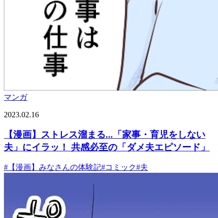
マンガ
2023.02.16
【漫画】ストレス溜まる...「家事・育児をしない
夫」にイラッ！ 共感必至の「ダメ夫エピソード」
#
【漫画】みなさんの体験記
#
コミック
#
夫