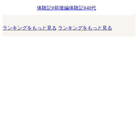
体験記
#
前後編体験記
#
40代
ランキングをもっと見る
ランキングをもっと見る
このサイトについて
運営会社
お問い合わせ
利用規約
プライバシーポリシー
利用者情報の外部送信について
運営者からのお知らせ
© 2026 KADOKAWA LifeDesign Inc.