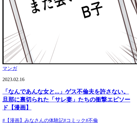
マンガ
2023.02.16
「なんであんな女と...」ゲス不倫夫を許さない。
旦那に裏切られた「サレ妻」たちの衝撃エピソー
ド【漫画】
#
【漫画】みなさんの体験記
#
コミック
#
不倫