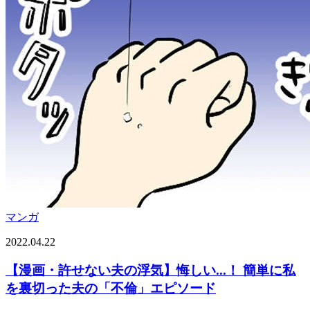
マンガ
2022.04.22
【漫画・許せない夫の浮気】悔しい...！ 簡単に私
を裏切った夫の「不倫」エピソード