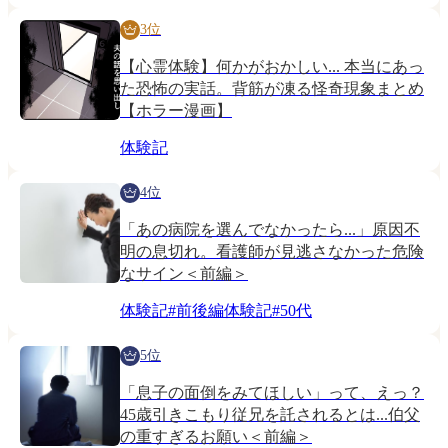
3位
【心霊体験】何かがおかしい... 本当にあっ
た恐怖の実話。背筋が凍る怪奇現象まとめ
【ホラー漫画】
体験記
4位
「あの病院を選んでなかったら...」原因不
明の息切れ。看護師が見逃さなかった危険
なサイン＜前編＞
体験記
#
前後編体験記
#
50代
5位
「息子の面倒をみてほしい」って、えっ？
45歳引きこもり従兄を託されるとは...伯父
の重すぎるお願い＜前編＞