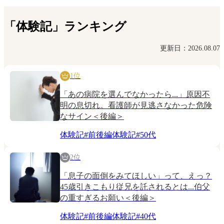
「体験記」ランキング
更新日：2026.08.07
1位
「あの病院を選んでなかったら...」原因不
明の息切れ。看護師が見逃さなかった危険
なサイン＜後編＞
体験記
#
前後編体験記
#
50代
2位
「息子の面倒をみてほしい」って、えっ？
45歳引きこもり従兄を託されるとは...伯父
の重すぎるお願い＜後編＞
体験記
#
前後編体験記
#
40代