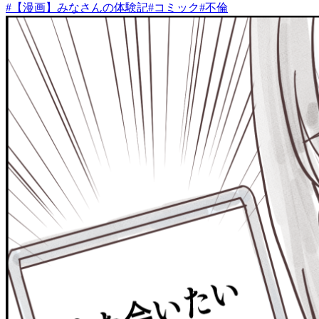
#
【漫画】みなさんの体験記
#
コミック
#
不倫