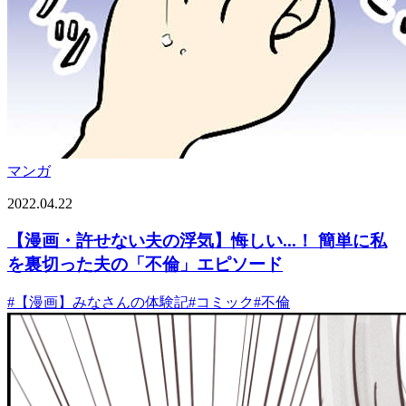
マンガ
2022.04.22
【漫画・許せない夫の浮気】悔しい...！ 簡単に私
を裏切った夫の「不倫」エピソード
#
【漫画】みなさんの体験記
#
コミック
#
不倫