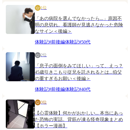
1位
「あの病院を選んでなかったら...」原因不
明の息切れ。看護師が見逃さなかった危険
なサイン＜後編＞
体験記
#
前後編体験記
#
50代
2位
「息子の面倒をみてほしい」って、えっ？
45歳引きこもり従兄を託されるとは...伯父
の重すぎるお願い＜後編＞
体験記
#
前後編体験記
#
40代
3位
【心霊体験】何かがおかしい... 本当にあっ
た恐怖の実話。背筋が凍る怪奇現象まとめ
【ホラー漫画】