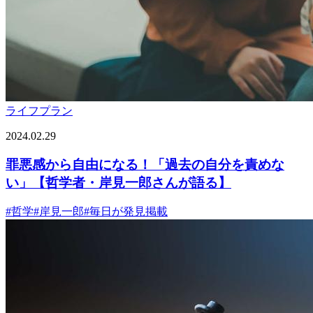
ライフプラン
2024.02.29
罪悪感から自由になる！「過去の自分を責めな
い」【哲学者・岸見一郎さんが語る】
#
哲学
#
岸見一郎
#
毎日が発見掲載