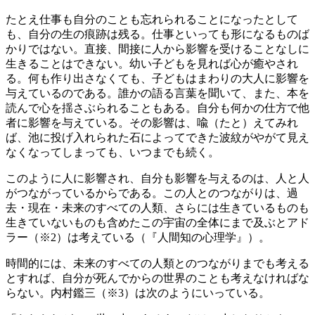
たとえ仕事も自分のことも忘れられることになったとして
も、自分の生の痕跡は残る。仕事といっても形になるものば
かりではない。直接、間接に人から影響を受けることなしに
生きることはできない。幼い子どもを見れば心が癒やされ
る。何も作り出さなくても、子どもはまわりの大人に影響を
与えているのである。誰かの語る言葉を聞いて、また、本を
読んで心を揺さぶられることもある。自分も何かの仕方で他
者に影響を与えている。その影響は、喩（たと）えてみれ
ば、池に投げ入れられた石によってできた波紋がやがて見え
なくなってしまっても、いつまでも続く。
このように人に影響され、自分も影響を与えるのは、人と人
がつながっているからである。この人とのつながりは、過
去・現在・未来のすべての人類、さらには生きているものも
生きていないものも含めたこの宇宙の全体にまで及ぶとアド
ラー（※2）は考えている（『人間知の心理学』）。
時間的には、未来のすべての人類とのつながりまでも考える
とすれば、自分が死んでからの世界のことも考えなければな
らない。内村鑑三（※3）は次のようにいっている。