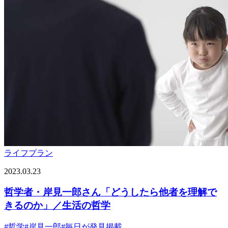
ライフプラン
2023.03.23
哲学者・岸見一郎さん「どうしたら他者を理解で
きるのか」／生活の哲学
#
哲学
#
岸見一郎
#
毎日が発見掲載