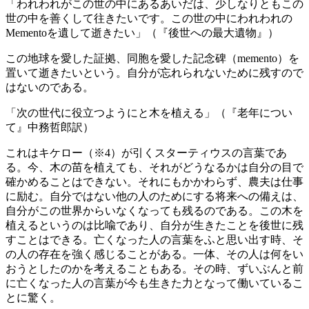
「われわれがこの世の中にあるあいだは、少しなりともこの
世の中を善くして往きたいです。この世の中にわれわれの
Mementoを遺して逝きたい」（『後世への最大遺物』）
この地球を愛した証拠、同胞を愛した記念碑（memento）を
置いて逝きたいという。自分が忘れられないために残すので
はないのである。
「次の世代に役立つようにと木を植える」（『老年につい
て』中務哲郎訳）
これはキケロー（※4）が引くスターティウスの言葉であ
る。今、木の苗を植えても、それがどうなるかは自分の目で
確かめることはできない。それにもかかわらず、農夫は仕事
に励む。自分ではない他の人のためにする将来への備えは、
自分がこの世界からいなくなっても残るのである。この木を
植えるというのは比喩であり、自分が生きたことを後世に残
すことはできる。亡くなった人の言葉をふと思い出す時、そ
の人の存在を強く感じることがある。一体、その人は何をい
おうとしたのかを考えることもある。その時、ずいぶんと前
に亡くなった人の言葉が今も生きた力となって働いているこ
とに驚く。