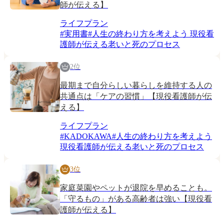
師が伝える】
ライフプラン
#
実用書
#
人生の終わり方を考えよう 現役看
護師が伝える老いと死のプロセス
2位
最期まで自分らしい暮らしを維持する人の
共通点は「ケアの習慣」【現役看護師が伝
える】
ライフプラン
#
KADOKAWA
#
人生の終わり方を考えよう
現役看護師が伝える老いと死のプロセス
3位
家庭菜園やペットが退院を早めることも。
「守るもの」がある高齢者は強い【現役看
護師が伝える】