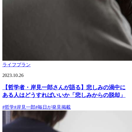
ライフプラン
2023.10.26
【哲学者・岸見一郎さんが語る】悲しみの渦中に
ある人はどうすればいいか「悲しみからの脱却」
#
哲学
#
岸見一郎
#
毎日が発見掲載