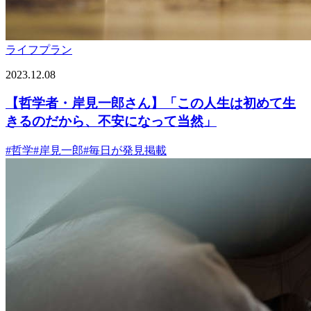
ライフプラン
2023.12.08
【哲学者・岸見一郎さん】「この人生は初めて生
きるのだから、不安になって当然」
#
哲学
#
岸見一郎
#
毎日が発見掲載