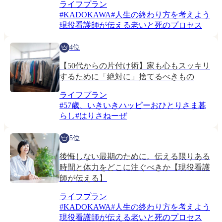
ライフプラン
#
KADOKAWA
#
人生の終わり方を考えよう
現役看護師が伝える老いと死のプロセス
4位
【50代からの片付け術】家も心もスッキリ
するために「絶対に」捨てるべきもの
ライフプラン
#
57歳、いきいきハッピーおひとりさま暮
らし
#
はりさねーぜ
5位
後悔しない最期のために。伝える限りある
時間と体力をどこに注ぐべきか【現役看護
師が伝える】
ライフプラン
#
KADOKAWA
#
人生の終わり方を考えよう
現役看護師が伝える老いと死のプロセス