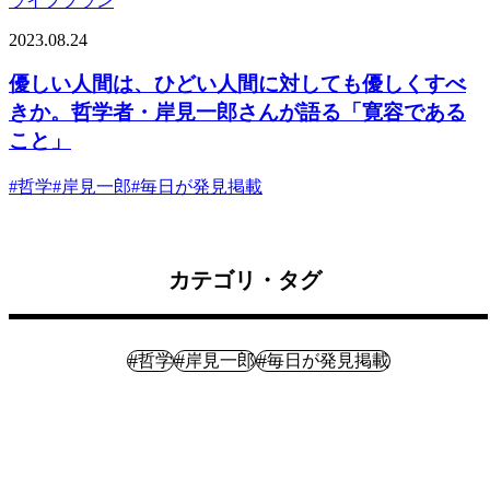
ライフプラン
2023.08.24
優しい人間は、ひどい人間に対しても優しくすべ
きか。哲学者・岸見一郎さんが語る「寛容である
こと」
#
哲学
#
岸見一郎
#
毎日が発見掲載
カテゴリ・タグ
ライフプラン
#
#
#
哲学
岸見一郎
毎日が発見掲載