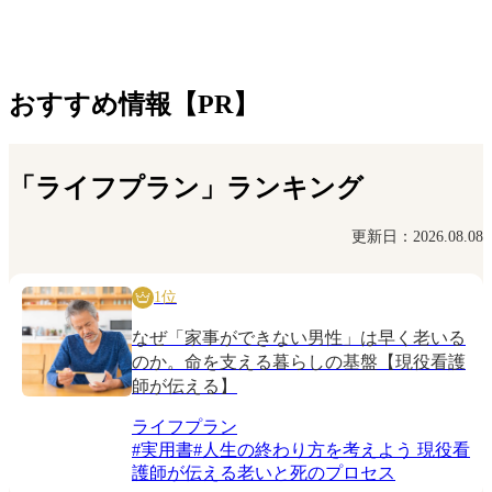
おすすめ情報【PR】
「ライフプラン」ランキング
更新日：2026.08.08
1位
なぜ「家事ができない男性」は早く老いる
のか。命を支える暮らしの基盤【現役看護
師が伝える】
ライフプラン
#
実用書
#
人生の終わり方を考えよう 現役看
護師が伝える老いと死のプロセス