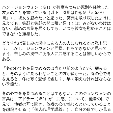
ハン・ジョンウォン（※1）が何度もつらい死別を経験した
友人のことを書いている（以下、引用は한정원『시와 산
책』）。彼女を慰めたいと思った。笑顔を取り戻したように
見えても、笑顔と笑顔の間に暗い窪（くぼ）みがないわけは
ない。慰めの言葉を尽くしても、いつも彼女を慰めることは
できないと痛感した。
どうすれば苦しみの渦中にある人の力になれるかと私も思
う。しかし、ジョンウォンと同様、何もできないと思ってし
まう。苦しみの渦中にある人に共感することは難しいからで
ある。
「冬の心で冬を見つめるのは当たり前のようだが、顧みる
と、そのように見られないことの方が多かった。春の心で冬
を見ると、冬は寒く悲惨で虚しく、早く消えなければならな
い季節だ」
冬の心で冬を見つめることはできない。このジョンウォンの
言葉は、アドラー（※2）が「共感」について、他者の目で
見て、他者の耳で聞き、他者の心で感じるといっていること
を想起させる（『個人心理学講義』）。自分の目でしか見る