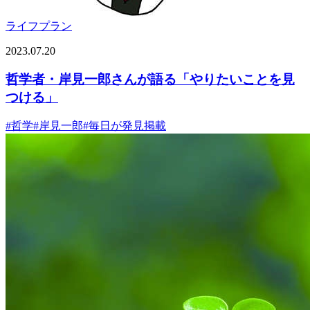
ライフプラン
2023.07.20
哲学者・岸見一郎さんが語る「やりたいことを見
つける」
#
哲学
#
岸見一郎
#
毎日が発見掲載