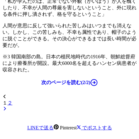
「私が学んだのは、正常でない外
貌（
がいぼう）が人を醜く
したり、不幸が人間の尊厳を害しないということ、外に現れ
る条件に押し潰されず、格を守るということ」
人間が意思に反して強いられた苦しみはいつまでも消えな
い。しかし、この苦しみも、不幸も属性であり、帽子のよう
に脱ぐことができる。その決心ができるまでは長い時間が必
要だが。
※3 韓国南部の島。日本の植民地時代の1916年、朝鮮総督府
により療養所が開設。最大6000名を超えるハンセン病患者が
収容された。
次のページを読む(2/2)
１
２
LINEで送る
Pinterest
でポストする