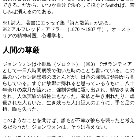
できる。だから、いつか自分で決心して脱ぐと決めれば、苦
しみは消えるのである。
※1 詩人。著書にエッセイ集『詩と散策』がある。
※2 アルフレッド・アドラー（1870 〜1937 年）。オースト
リアの精神科医、心理学者。
人間の尊厳
ジョンウォンは小
鹿島（
ソロクト）（※3）でボランティア
として一日八時間病院で働いた時のことも書いている。この
島のハンセン病患者のほとんどが、日帝の強制占領期から暮
らしている。すぐに故郷に帰れると思っているうちに、八十
年余りの歳月が流れた。強制労働に駆り出され、精管を切断
され、人体実験の犠牲にもなった。家族と生き別れたり、虐
殺された人もいた。生き残った人は証人のように、手と足の
指、瞳を失った。
このようなことを聞けば、誰もが不幸が彼らを襲ったと考え
るだろうが、ジョンウォンは、そうは考えない。