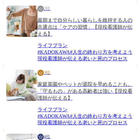
2位
最期まで自分らしい暮らしを維持する人の
共通点は「ケアの習慣」【現役看護師が伝
える】
ライフプラン
#
KADOKAWA
#
人生の終わり方を考えよう
現役看護師が伝える老いと死のプロセス
3位
家庭菜園やペットが退院を早めることも。
「守るもの」がある高齢者は強い【現役看
護師が伝える】
ライフプラン
#
KADOKAWA
#
人生の終わり方を考えよう
現役看護師が伝える老いと死のプロセス
4位