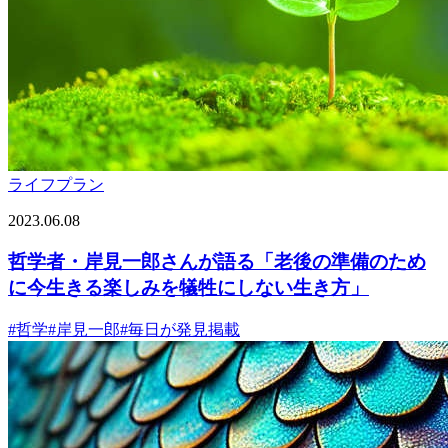
ライフプラン
2023.06.08
哲学者・岸見一郎さんが語る「老後の準備のため
に今生きる楽しみを犠牲にしない生き方」
#
哲学
#
岸見一郎
#
毎日が発見掲載