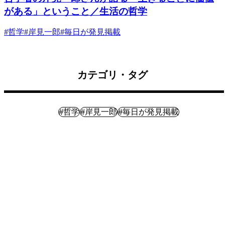
がある」ということ／生活の哲学
#
哲学
#
岸見一郎
#
毎日が発見掲載
カテゴリ・タグ
ライフプラン
#
#
#
哲学
岸見一郎
毎日が発見掲載