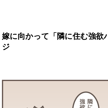
嫁に向かって「隣に住む強欲バ
ジ