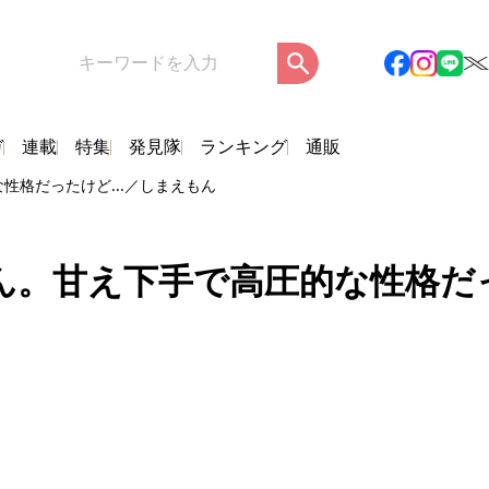
ガ
連載
特集
発見隊
ランキング
通販
格だったけど...／しまえもん
。甘え下手で高圧的な性格だっ