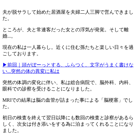
夫が脱サラして始めた居酒屋を夫婦二人三脚で営んできまし
た。
ところが、夫と常連客だった女との浮気が発覚。そして離
婚...。
現在の私は一人暮らし。近くに住む孫たちと楽しい日々を過
ごしております。
▶前回｜頭がぼーっとする、ふらつく、文字がうまく書けな
い...突然の体の異変に私は
突然の体調の変化に伴い、私は総合病院で、脳外科、内科、
眼科での診察を受けることになりました。
MRIでの結果は脳の血管が詰まった事による「脳梗塞」でし
た。
初日の検査を終えて翌日以降にも数回の検査と診察があるら
しく、次女は付き添いをする為に泊まってくれることになり
ました。