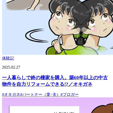
体験記
2025.02.27
一人暮らしで終の棲家を購入。築60年以上の中古
物件を自力リフォームできる!?／オキガネ
#
オキガネ
#
パートナー（妻･夫）
#
ブロガー