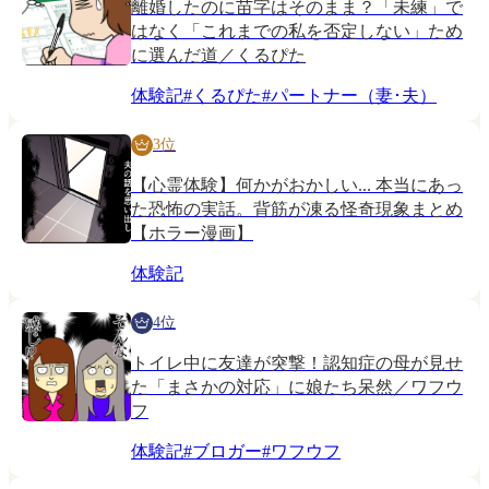
離婚したのに苗字はそのまま？「未練」で
はなく「これまでの私を否定しない」ため
に選んだ道／くるぴた
体験記
#
くるぴた
#
パートナー（妻･夫）
3位
【心霊体験】何かがおかしい... 本当にあっ
た恐怖の実話。背筋が凍る怪奇現象まとめ
【ホラー漫画】
体験記
4位
トイレ中に友達が突撃！認知症の母が見せ
た「まさかの対応」に娘たち呆然／ワフウ
フ
体験記
#
ブロガー
#
ワフウフ