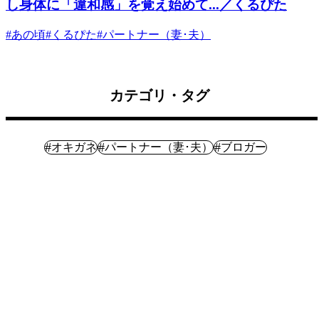
し身体に「違和感」を覚え始めて...／くるぴた
#
あの頃
#
くるぴた
#
パートナー（妻･夫）
カテゴリ・タグ
体験記
#
#
#
オキガネ
パートナー（妻･夫）
ブロガー