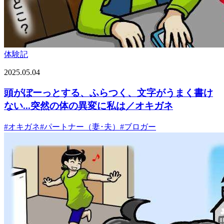
体験記
2025.05.04
頭がぼーっとする、ふらつく、文字がうまく書け
ない...突然の体の異変に私は／オキガネ
#
オキガネ
#
パートナー（妻･夫）
#
ブロガー