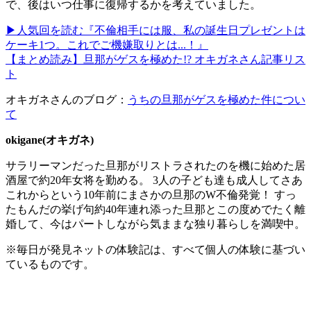
で、後はいつ仕事に復帰するかを考えていました。
▶人気回を読む『不倫相手には服、私の誕生日プレゼントは
ケーキ1つ。これでご機嫌取りとは...！』
【まとめ読み】旦那がゲスを極めた!? オキガネさん記事リス
ト
オキガネさんのブログ：
うちの旦那がゲスを極めた件につい
て
okigane(オキガネ)
​サラリーマンだった旦那がリストラされたのを機に始めた居
酒屋で約20年女将を勤める。 3人の子ども達も成人してさあ
これからという10年前にまさかの旦那のW不倫発覚！ すっ
たもんだの挙げ句約40年連れ添った旦那とこの度めでたく離
婚して、今はパートしながら気ままな独り暮らしを満喫中。
※毎日が発見ネットの体験記は、すべて個人の体験に基づい
ているものです。