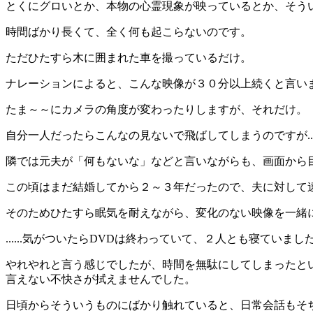
とくにグロいとか、本物の心霊現象が映っているとか、そう
時間ばかり長くて、全く何も起こらないのです。
ただひたすら木に囲まれた車を撮っているだけ。
ナレーションによると、こんな映像が３０分以上続くと言い
たま～～にカメラの角度が変わったりしますが、それだけ。
自分一人だったらこんなの見ないで飛ばしてしまうのですが....
隣では元夫が「何もないな」などと言いながらも、画面から
この頃はまだ結婚してから２～３年だったので、夫に対して
そのためひたすら眠気を耐えながら、変化のない映像を一緒
......気がついたらDVDは終わっていて、２人とも寝ていまし
やれやれと言う感じでしたが、時間を無駄にしてしまったと
言えない不快さが拭えませんでした。
日頃からそういうものにばかり触れていると、日常会話もそ