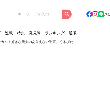
ガ
連載
特集
発見隊
ランキング
通販
オカルト好きな元夫のありえない迷言／くるぴた