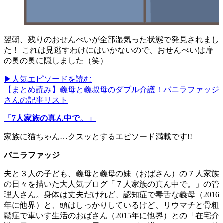
翌朝、残りのおせんべいが全部湿気った状態で発見されまし
た！ これは見逃すわけにはいかないので、おせんべいは扉
の奥の奥に隠しました（笑）
▶人気エピソードを読む
【まとめ読み】義母と義叔母のダブル介護！バニラファッジ
さんの記事リスト
「7人家族の真ん中で。」
家族に猫ちゃん…クスッとするエピソード満載です!!
バニラファッジ
夫と３人の子ども、義母と義母の妹（おばさん）の７人家族
の日々を描いた大人気ブログ「７人家族の真ん中で。」の管
理人さん。身体は丈夫だけれど、認知症で毒舌な義母（2016
年に他界）と、頭はしっかりしているけど、リウマチと骨粗
鬆症で車いす生活のおばさん（2015年に他界）との「在宅介