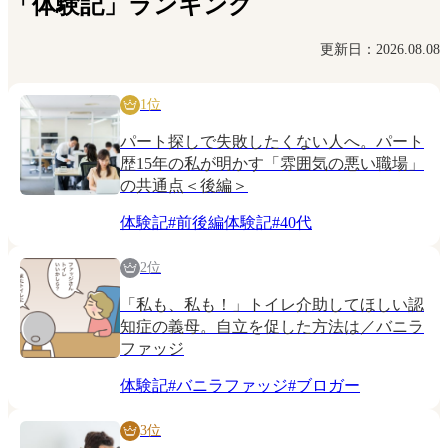
「体験記」ランキング
更新日：2026.08.08
1位
パート探しで失敗したくない人へ。パート
歴15年の私が明かす「雰囲気の悪い職場」
の共通点＜後編＞
体験記
#
前後編体験記
#
40代
2位
「私も、私も！」トイレ介助してほしい認
知症の義母。自立を促した方法は／バニラ
ファッジ
体験記
#
バニラファッジ
#
ブロガー
3位