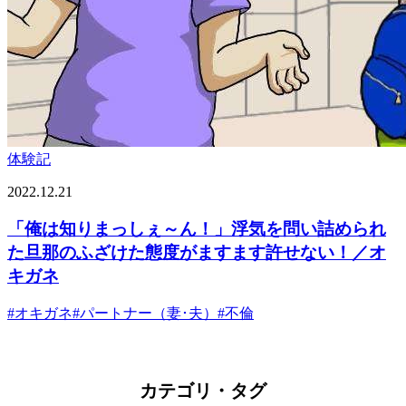
体験記
2022.12.21
「俺は知りまっしぇ～ん！」浮気を問い詰められ
た旦那のふざけた態度がますます許せない！／オ
キガネ
#
オキガネ
#
パートナー（妻･夫）
#
不倫
カテゴリ・タグ