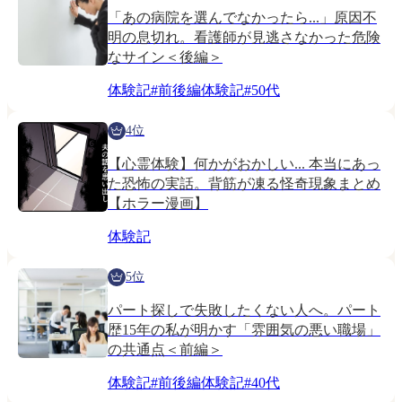
「あの病院を選んでなかったら...」原因不
明の息切れ。看護師が見逃さなかった危険
なサイン＜後編＞
体験記
#
前後編体験記
#
50代
4位
【心霊体験】何かがおかしい... 本当にあっ
た恐怖の実話。背筋が凍る怪奇現象まとめ
【ホラー漫画】
体験記
5位
パート探しで失敗したくない人へ。パート
歴15年の私が明かす「雰囲気の悪い職場」
の共通点＜前編＞
体験記
#
前後編体験記
#
40代