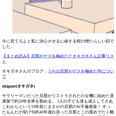
今に見てろよと私に決心させるに値する程の憎たらしい顔で
した。
【まとめ読み】旦那がゲスを極めた!? オキガネさん記事リス
ト
オキガネさんのブログ：
うちの旦那がゲスを極めた件につい
て
okigane(オキガネ)
​サラリーマンだった旦那がリストラされたのを機に始めた居
酒屋で約20年女将を勤める。 3人の子ども達も成人してさあ
これからという10年前にまさかの旦那のW不倫発覚！ すっ
たもんだの挙げ句約40年連れ添った旦那とこの度めでたく離