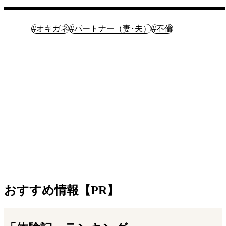
体験記
#
#
#
オキガネ
パートナー（妻･夫）
不倫
おすすめ情報【PR】