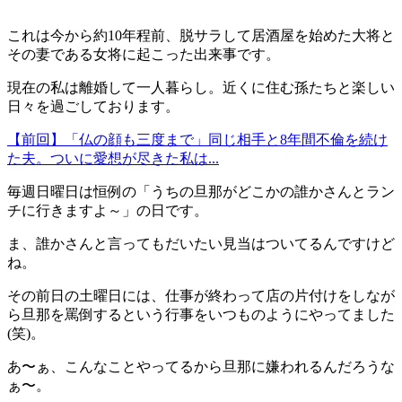
これは今から約10年程前、脱サラして居酒屋を始めた大将と
その妻である女将に起こった出来事です。
現在の私は離婚して一人暮らし。近くに住む孫たちと楽しい
日々を過ごしております。
【前回】「仏の顔も三度まで」同じ相手と8年間不倫を続け
た夫。ついに愛想が尽きた私は...
毎週日曜日は恒例の「うちの旦那がどこかの誰かさんとラン
チに行きますよ～」の日です。
ま、誰かさんと言ってもだいたい見当はついてるんですけど
ね。
その前日の土曜日には、仕事が終わって店の片付けをしなが
ら旦那を罵倒するという行事をいつものようにやってました
(笑)。
あ〜ぁ、こんなことやってるから旦那に嫌われるんだろうな
ぁ〜。