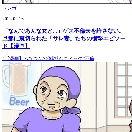
マンガ
2023.02.16
「なんであんな女と...」ゲス不倫夫を許さない。
旦那に裏切られた「サレ妻」たちの衝撃エピソー
ド【漫画】
#
【漫画】みなさんの体験記
#
コミック
#
不倫