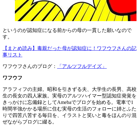
というのが認知症になる前からの母の一貫した願いなので
す。
【まとめ読み】毒親だった母が認知症に！ワフウフさんの記
事リスト
ワフウフさんのブログ：
「アルツフルデイズ」
ワフウフ
アラフィフの主婦。昭和を引きずる夫、大学生の長男、高校
生の長女の四人家族。実母のアルツハイマー型認知症発覚を
きっかけに忘備録としてAmebaでブログを始める。電車で1
時間半強かかる場所に住む実母の生活のフォローに姉とふた
りで四苦八苦する毎日を、イラストと笑いと毒をほんのり混
ぜながらブログに綴る。