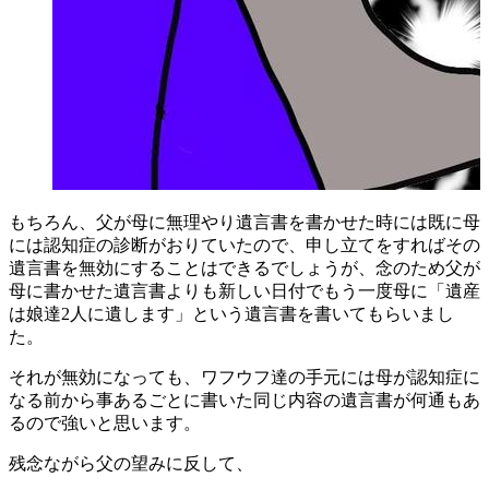
もちろん、父が母に無理やり遺言書を書かせた時には既に母
には認知症の診断がおりていたので、申し立てをすればその
遺言書を無効にすることはできるでしょうが、念のため父が
母に書かせた遺言書よりも新しい日付でもう一度母に「遺産
は娘達2人に遺します」という遺言書を書いてもらいまし
た。
それが無効になっても、ワフウフ達の手元には母が認知症に
なる前から事あるごとに書いた同じ内容の遺言書が何通もあ
るので強いと思います。
残念ながら父の望みに反して、