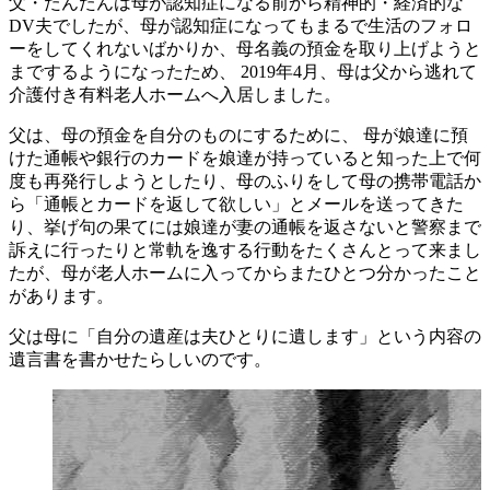
父・たんたんは母が認知症になる前から精神的・経済的な
DV夫でしたが、母が認知症になってもまるで生活のフォロ
ーをしてくれないばかりか、母名義の預金を取り上げようと
までするようになったため、 2019年4月、母は父から逃れて
介護付き有料老人ホームへ入居しました。
父は、母の預金を自分のものにするために、 母が娘達に預
けた通帳や銀行のカードを娘達が持っていると知った上で何
度も再発行しようとしたり、母のふりをして母の携帯電話か
ら「通帳とカードを返して欲しい」とメールを送ってきた
り、挙げ句の果てには娘達が妻の通帳を返さないと警察まで
訴えに行ったりと常軌を逸する行動をたくさんとって来まし
たが、母が老人ホームに入ってからまたひとつ分かったこと
があります。
父は母に「自分の遺産は夫ひとりに遺します」という内容の
遺言書を書かせたらしいのです。