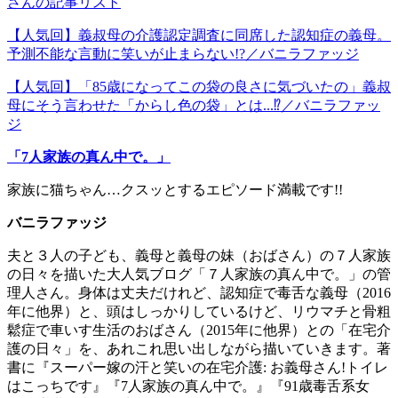
さんの記事リスト
【人気回】義叔母の介護認定調査に同席した認知症の義母。
予測不能な言動に笑いが止まらない!?／バニラファッジ
【人気回】「85歳になってこの袋の良さに気づいたの」義叔
母にそう言わせた「からし色の袋」とは...⁉／バニラファッ
ジ
「7人家族の真ん中で。」
家族に猫ちゃん…クスッとするエピソード満載です!!
バニラファッジ
夫と３人の子ども、義母と義母の妹（おばさん）の７人家族
の日々を描いた大人気ブログ「７人家族の真ん中で。」の管
理人さん。身体は丈夫だけれど、認知症で毒舌な義母（2016
年に他界）と、頭はしっかりしているけど、リウマチと骨粗
鬆症で車いす生活のおばさん（2015年に他界）との「在宅介
護の日々」を、あれこれ思い出しながら描いていきます。著
書に『スーパー嫁の汗と笑いの在宅介護: お義母さん!トイレ
はこっちです』『7人家族の真ん中で。』『91歳毒舌系女