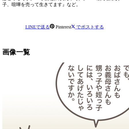
子、喧嘩を売って生きてます』など。
LINEで送る
Pinterest
でポストする
画像一覧