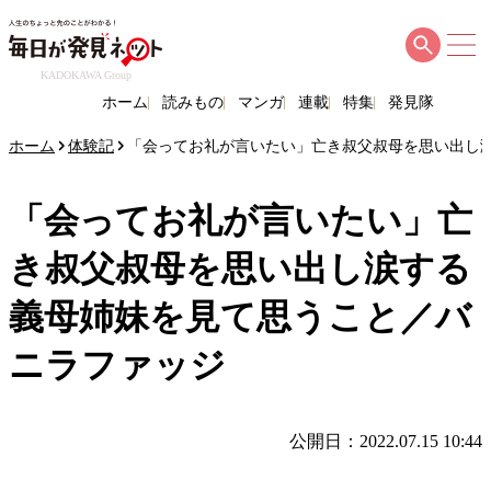
KADOKAWA Group
ホーム
読みもの
マンガ
連載
特集
発見隊
ホーム
体験記
「会ってお礼が言いたい」亡き叔父叔母を思い出し
「会ってお礼が言いたい」亡
き叔父叔母を思い出し涙する
義母姉妹を見て思うこと／バ
ニラファッジ
公開日：2022.07.15 10:44