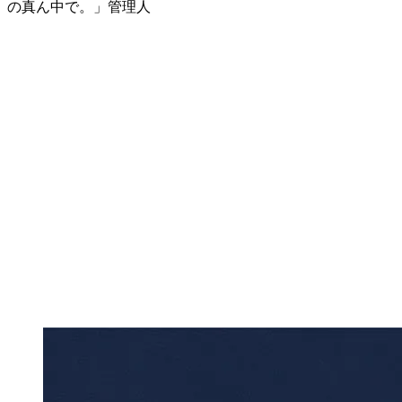
の真ん中で。」管理人