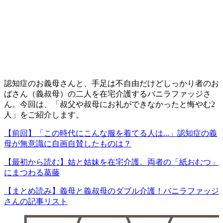
認知症のお義母さんと、手足は不自由だけどしっかり者のお
ばさん（義叔母）の二人を在宅介護するバニラファッジさ
ん。
今回は、「叔父や叔母にお礼ができなかったと悔やむ2
人
」をご紹介します。
【前回】「この時代にこんな服を着てる人は...」認知症の義
母が無意識に自画自賛したものは？
【最初から読む】姑と姑妹を在宅介護。両者の「紙おむつ」
にまつわる葛藤
【まとめ読み】義母と義叔母のダブル介護！バニラファッジ
さんの記事リスト