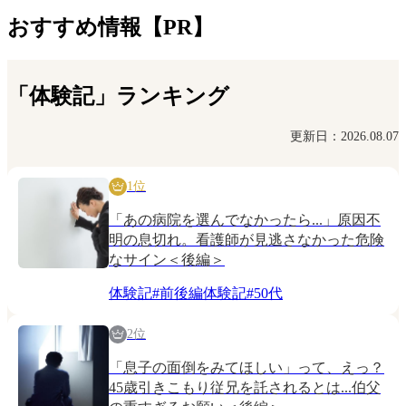
おすすめ情報【PR】
「体験記」ランキング
更新日：2026.08.07
1位
「あの病院を選んでなかったら...」原因不
明の息切れ。看護師が見逃さなかった危険
なサイン＜後編＞
体験記
#
前後編体験記
#
50代
2位
「息子の面倒をみてほしい」って、えっ？
45歳引きこもり従兄を託されるとは...伯父