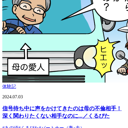
体験記
2024.07.03
信号待ち中に声をかけてきたのは母の不倫相手！
深く関わりたくない相手なのに...／くるぴた
#
あの頃
#
くるぴた
#
パートナー（妻･夫）