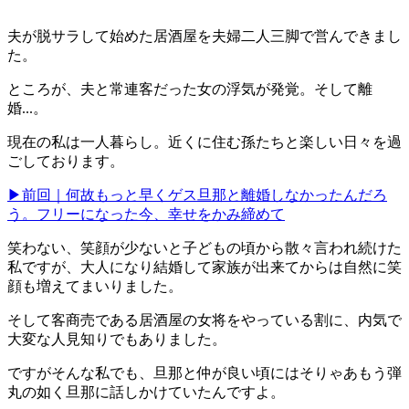
夫が脱サラして始めた居酒屋を夫婦二人三脚で営んできまし
た。
ところが、夫と常連客だった女の浮気が発覚。そして離
婚...。
現在の私は一人暮らし。近くに住む孫たちと楽しい日々を過
ごしております。
▶前回｜何故もっと早くゲス旦那と離婚しなかったんだろ
う。フリーになった今、幸せをかみ締めて
笑わない、笑顔が少ないと子どもの頃から散々言われ続けた
私ですが、大人になり結婚して家族が出来てからは自然に笑
顔も増えてまいりました。
そして客商売である居酒屋の女将をやっている割に、内気で
大変な人見知りでもありました。
ですがそんな私でも、旦那と仲が良い頃にはそりゃあもう弾
丸の如く旦那に話しかけていたんですよ。