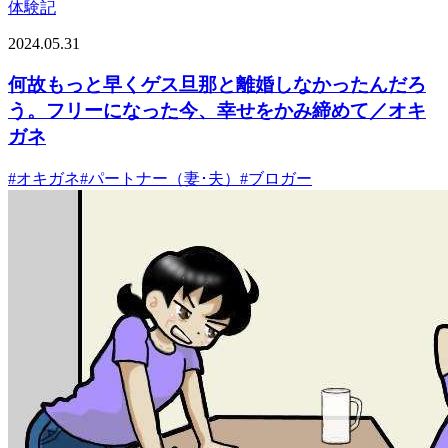
体験記
2024.05.31
何故もっと早くゲス旦那と離婚しなかったんだろ
う。フリーになった今、幸せをかみ締めて／オキ
ガネ
#
オキガネ
#
パートナー（妻･夫）
#
ブロガー