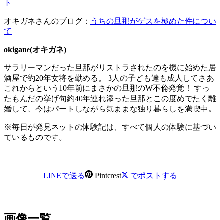
ト
オキガネさんのブログ：
うちの旦那がゲスを極めた件につい
て
okigane(オキガネ)
​サラリーマンだった旦那がリストラされたのを機に始めた居
酒屋で約20年女将を勤める。 3人の子ども達も成人してさあ
これからという10年前にまさかの旦那のW不倫発覚！ すっ
たもんだの挙げ句約40年連れ添った旦那とこの度めでたく離
婚して、今はパートしながら気ままな独り暮らしを満喫中。
※毎日が発見ネットの体験記は、すべて個人の体験に基づい
ているものです。
LINEで送る
Pinterest
でポストする
画像一覧