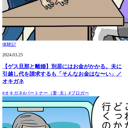
体験記
2024.03.25
【ゲス旦那と離婚】別居にはお金がかかる。夫に
引越し代を請求するも「そんなお金はな〜い」／
オキガネ
#
オキガネ
#
パートナー（妻･夫）
#
ブロガー