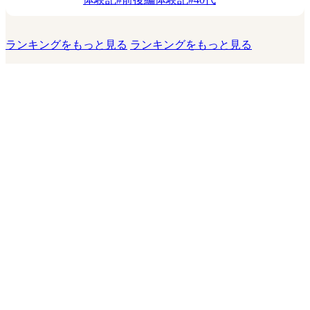
ランキングをもっと見る
ランキングをもっと見る
このサイトについて
運営会社
お問い合わせ
利用規約
プライバシーポリシー
利用者情報の外部送信について
運営者からのお知らせ
© 2026 KADOKAWA LifeDesign Inc.