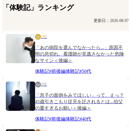
「体験記」ランキング
更新日：2026.08.07
1位
「あの病院を選んでなかったら...」原因不
明の息切れ。看護師が見逃さなかった危険
なサイン＜後編＞
体験記
#
前後編体験記
#
50代
2位
「息子の面倒をみてほしい」って、えっ？
45歳引きこもり従兄を託されるとは...伯父
の重すぎるお願い＜後編＞
体験記
#
前後編体験記
#
40代