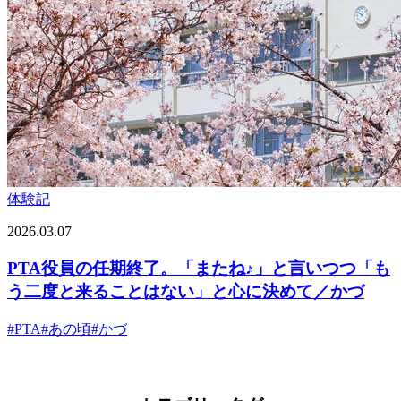
体験記
2026.03.07
PTA役員の任期終了。「またね♪」と言いつつ「も
う二度と来ることはない」と心に決めて／かづ
#
PTA
#
あの頃
#
かづ