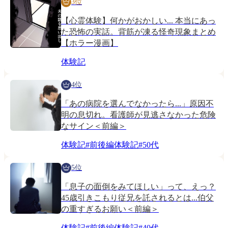
3位
【心霊体験】何かがおかしい... 本当にあっ
た恐怖の実話。背筋が凍る怪奇現象まとめ
【ホラー漫画】
体験記
4位
「あの病院を選んでなかったら...」原因不
明の息切れ。看護師が見逃さなかった危険
なサイン＜前編＞
体験記
#
前後編体験記
#
50代
5位
「息子の面倒をみてほしい」って、えっ？
45歳引きこもり従兄を託されるとは...伯父
の重すぎるお願い＜前編＞
体験記
#
前後編体験記
#
40代