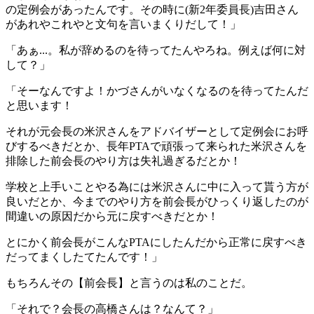
の定例会があったんです。その時に(新2年委員長)吉田さん
があれやこれやと文句を言いまくりだして！」
「あぁ...。私が辞めるのを待ってたんやろね。例えば何に対
して？」
「そーなんですよ！かづさんがいなくなるのを待ってたんだ
と思います！
それが元会長の米沢さんをアドバイザーとして定例会にお呼
びするべきだとか、長年PTAで頑張って来られた米沢さんを
排除した前会長のやり方は失礼過ぎるだとか！
学校と上手いことやる為には米沢さんに中に入って貰う方が
良いだとか、今までのやり方を前会長がひっくり返したのが
間違いの原因だから元に戻すべきだとか！
とにかく前会長がこんなPTAにしたんだから正常に戻すべき
だってまくしたてたんです！」
もちろんその【前会長】と言うのは私のことだ。
「それで？会長の高橋さんは？なんて？」