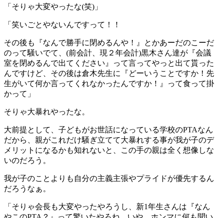
「そりゃ大変やったな(笑)」
「笑いごとやないんですって！！
その後も『なんで勝手に閉めるんや！』とかあーだのこーだ
のって騒いでて、(前会計、現２年会計)黒木さん達が『会議
室を閉めるんで出てください』って言ってやっと出て貰った
んですけど、その後は倉木先生に『どーいうことですか！先
生がいて何か言ってくれなかったんですか！』って食って掛
かって」
そりゃ大暴れやったな。
大前提として、子どもがお世話になっている学校のPTAなん
だから、親がこれだけ騒ぎ立てて大暴れする事が我が子のデ
メリットになるかも知れないと、この手の親は全く想像しな
いのだろう。
我が子のことよりも自分の主義主張やプライドが優先するん
だろうなぁ。
「そりゃ会長も大変やったやろうし、新1年生さんは『なん
やこのPTA？』って驚いたやろね。いや、ホンマに何も聞い