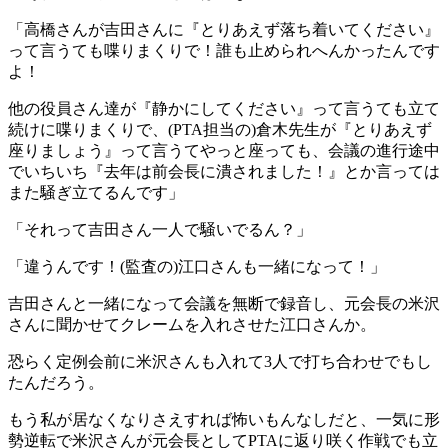
「高橋さんが吉田さんに『とりあえず落ち着いてください』
って言うても喋りまくりで！誰も止められへんかったんです
よ！
他の役員さん達が『静かにしてください』って言うても立て
続けに喋りまくりで、(PTA担当の)倉木先生が『とりあえず
座りましょう』って言うてやっと座っても、会議の進行途中
でいちいち『去年は前会長に潰されました！』とか言っては
また騒ぎ立てるんです」
「それって吉田さん一人で騒いでるん？」
「違うんです！(監査の)江口さんも一緒になって！」
吉田さんと一緒になって会議を無断で録音し、元会長の米沢
さんに聞かせてクレームを入れさせた江口さんか。
恐らく定例会前に米沢さんも入れて3人で打ち合わせでもし
たんだろう。
もう私が居なくなりさえすれば怖いもんなしだと、一気に形
勢逆転で米沢さんが元会長としてPTAに返り咲く作戦でも立