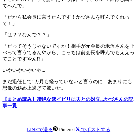
てへんで」
「だから私会長に言うたんです！かづさんを呼んでくれっ
て！」
「は？？なんで？？」
「だってそうじゃないですか！相手が元会長の米沢さんを呼
べって言うてるんやから、こっちは前会長を呼んでもええっ
てことですやん!?」
いやいやいやいや...
まだ退任して1カ月も経っていないと言うのに、あまりにも
想像の斜め上過ぎて驚いた。
【まとめ読み】凄絶な嫁イビリに夫との対立...かづさんの記
事一覧
LINEで送る
Pinterest
でポストする