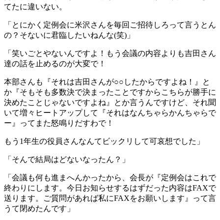
てたに違いない。
「とにかく定例会に米沢さんを毎回ご招待しろって言うとん
の？そないに君臨したいねんな(笑)」
「笑いごとやないんですよ！もう会議の内容よりも吉田さん
達の話を止めるのが大変で！
本部さんも『それは吉田さんが○○したからですよね！』と
か『そもそも多数決で決まったことですからこちらが勝手に
決めたことじゃないですよね』とか言うんですけど、それ聞
いて増々ヒートアップして『それはなんちゃらかんちゃらで
ー』ってまた怒鳴りだすわで！
もう1年生の役員さんなんてビックリして可哀想でした」
「そんで結局はどないなったん？」
「会議も何も進まへんかったから、会長が『定例会はこれで
終わりにします。今日お知らせするはずだった内容はFAXで
送ります。ご質問があれば私にFAXをお願いします』って言
うて閉めたんです」